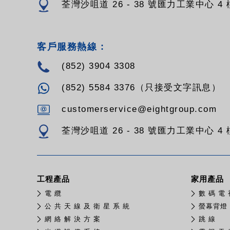
荃灣沙咀道 26 - 38 號匯力工業中心 4 樓
客戶服務熱線 :
(852) 3904 3308
(852) 5584 3376（只接受文字訊息）
customerservice@eightgroup.com
荃灣沙咀道 26 - 38 號匯力工業中心 4 樓
工程產品
家用產品
電 纜
數 碼 電 
公 共 天 線 及 衛 星 系 統
螢幕背燈
網 絡 解 決 方 案
跳 線