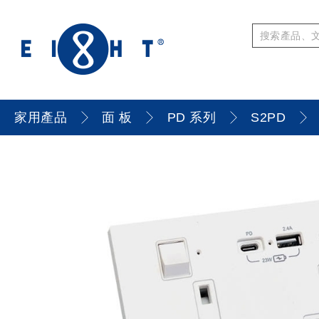
家用產品
面 板
PD 系列
S2PD