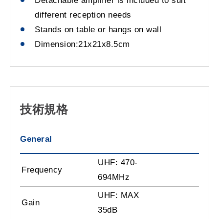
Detachable amplifier is included to suit
different reception needs
Stands on table or hangs on wall
Dimension:21x21x8.5cm
技術規格
General
UHF: 470-
Frequency
694MHz
UHF: MAX
Gain
35dB