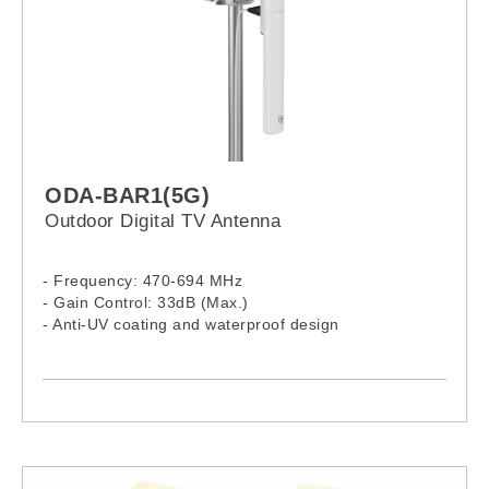
ODA-BAR1(5G)
Outdoor Digital TV Antenna
- Frequency: 470-694 MHz
- Gain Control: 33dB (Max.)
- Anti-UV coating and waterproof design
- Lightweight & compact size
- Easy to install
- For both digital TV and analogue signal reception
- Dimension:
51x15x10cm (with Antenna Base)
50.5x10x18cm (without Antenna Base)