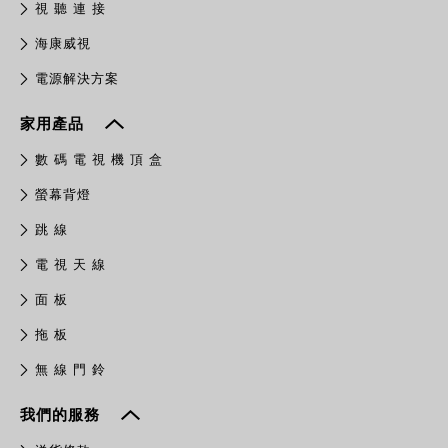
視 聽 連 接
​海康威視
電源解決方案
家用產品
數 碼 電 視 機 頂 盒
螢幕背燈
跳 線
電 視 天 線
面 板
拖 板
無 線 門 鈴
我們的服務