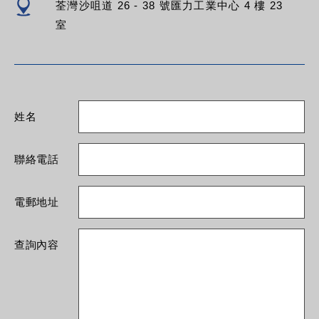
荃灣沙咀道 26 - 38 號匯力工業中心 4 樓 23
室
姓名
聯絡電話
電郵地址
查詢內容