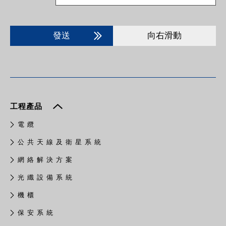
發送
向右滑動
工程產品
電 纜
公 共 天 線 及 衛 星 系 統
網 絡 解 決 方 案
光 纖 設 備 系 統
機 櫃
保 安 系 統