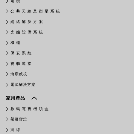
電 纜
公 共 天 線 及 衛 星 系 統
網 絡 解 決 方 案
光 纖 設 備 系 統
機 櫃
保 安 系 統
視 聽 連 接
​海康威視
電源解決方案
家用產品
數 碼 電 視 機 頂 盒
螢幕背燈
跳 線