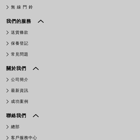
無 線 門 鈴
我們的服務
送貨條款
保養登記
常見問題
關於我們
公司簡介
最新資訊
成功案例
聯絡我們
總部
客戶服務中心