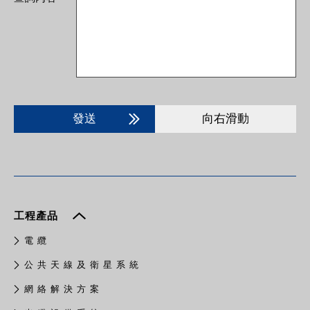
發送
向右滑動
工程產品
電 纜
公 共 天 線 及 衛 星 系 統
網 絡 解 決 方 案