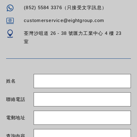
(852) 5584 3376（只接受文字訊息）
customerservice@eightgroup.com
荃灣沙咀道 26 - 38 號匯力工業中心 4 樓 23
室
姓名
聯絡電話
電郵地址
查詢內容