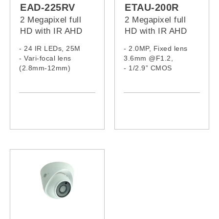
EAD-225RV
ETAU-200R
2 Megapixel full
2 Megapixel full
HD with IR AHD
HD with IR AHD
Dome Camera
Bullet Camera
- 24 IR LEDs, 25M
- 2.0MP, Fixed lens
- Vari-focal lens
3.6mm @F1.2,
(2.8mm-12mm)
- 1/2.9” CMOS
- Approx 140mm
- 36 IR LEDs, 20M
diameter