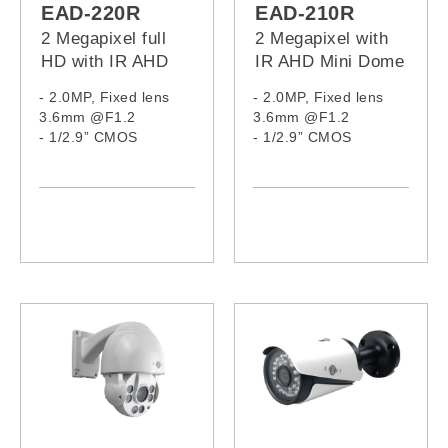
EAD-220R
EAD-210R
2 Megapixel full
2 Megapixel with
HD with IR AHD
IR AHD Mini Dome
Dome Camera
Camera
- 2.0MP, Fixed lens
- 2.0MP, Fixed lens
3.6mm @F1.2
3.6mm @F1.2
- 1/2.9” CMOS
- 1/2.9” CMOS
- 24 IR LEDs, 20M
- 12 IR LEDs, 15M