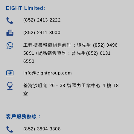
EIGHT Limited:
(852) 2413 2222
(852) 2411 3000
工程標書報價銷售經理：譚先生 (852) 9496
5891 /貨品銷售查詢：曾先生(852) 6131
6550
info@eightgroup.com
荃灣沙咀道 26 - 38 號匯力工業中心 4 樓 18
室
客戶服務熱線 :
(852) 3904 3308