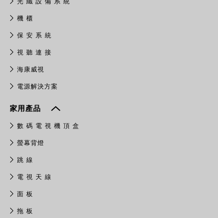
光 纖 設 備 系 統
機 櫃
保 安 系 統
視 聽 連 接
​海康威視
電源解決方案
家用產品
數 碼 電 視 機 頂 盒
螢幕背燈
跳 線
電 視 天 線
面 板
拖 板