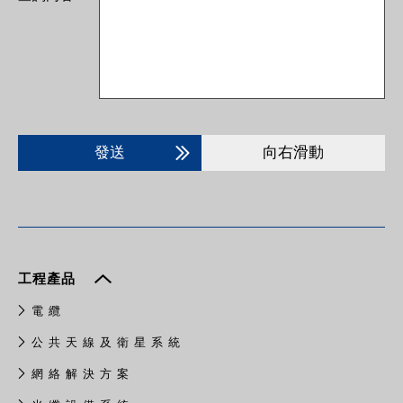
發送
向右滑動
工程產品
電 纜
公 共 天 線 及 衛 星 系 統
網 絡 解 決 方 案