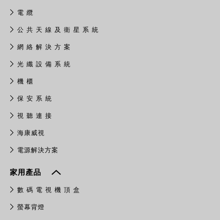
電 纜
公 共 天 線 及 衛 星 系 統
網 絡 解 決 方 案
光 纖 設 備 系 統
機 櫃
保 安 系 統
視 聽 連 接
​海康威視
電源解決方案
家用產品
數 碼 電 視 機 頂 盒
螢幕背燈