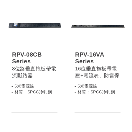
RPV-16CB-13L-C14
RPV-12CB-13L-13A
RPV-16CB-13L-C20
RPV-12CB-13L-C14
RPV-16CB-13L-16A
RPV-12CB-13L-C20
RPV-16CB-13L-32A
RPV-12CB-13L-16A
RPV-16CB-13R-13A
RPV-12CB-13L-32A
RPV-16CB-13R-C14
RPV-12CB-13R-13A
RPV-16CB-13R-C20
RPV-12CB-13R-C14
RPV-16CB-13R-16A
RPV-12CB-13R-C20
RPV-16CB-13R-32A
RPV-12CB-13R-16A
RPV-08CB
RPV-16VA
RPV-16CB-C13-13A
RPV-12CB-13R-32A
Series
Series
RPV-16CB-C13-C14
RPV-12CB-C13-13A
8位路垂直拖板帶電
16位垂直拖板帶電
RPV-16CB-C13-C20
RPV-12CB-C13-C14
流斷路器
壓+電流表、防雷保
RPV-16CB-C13-16A
RPV-12CB-C13-C20
護
RPV-16CB-C13-32A
RPV-12CB-C13-16A
- 5米電源線
- 5米電源線
RPV-16CB-C19-13A
RPV-12CB-C13-32A
- 材質：SPCC冷軋鋼
- 材質：SPCC冷軋鋼
RPV-16CB-C19-C14
RPV-12CB-C19-13A
RPV-16CB-C19-C20
RPV-12CB-C19-C14
-Model:
RPV-16CB-C19-16A
RPV-12CB-C19-C20
-Model"
RPV-16VA-13A-13A
RPV-16CB-C19-32A
RPV-12CB-C19-16A
RPV-08CB-13A-13A
RPV-16VA-13A-C14
RPV-12CB-C19-32A
RPV-08CB-13A-C14
RPV-16VA-13A-C20
RPV-08CB-13A-C20
RPV-16VA-13A-16A