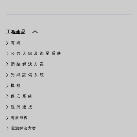
工程產品
電 纜
公 共 天 線 及 衛 星 系 統
網 絡 解 決 方 案
光 纖 設 備 系 統
機 櫃
保 安 系 統
視 聽 連 接
​海康威視
電源解決方案