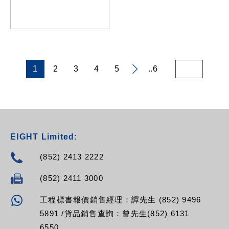
-Model:
RPV-08VA-C19-16A
RPV-16SP-13A-13A
RPV-08VA-C19-32A
RPV-16SP-13A-C14
RPV-16SP-13A-C20
RPV-16SP-13A-16A
RPV-16SP-13A-32A
RPV-16SP-13L-13A
1
2
3
4
5
..6
RPV-16SP-13L-C14
RPV-16SP-13L-C20
RPV-16SP-13L-16A
RPV-16SP-13L-32A
RPV-16SP-13R-13A
RPV-16SP-13R-C14
EIGHT Limited:
RPV-16SP-13R-C20
RPV-16SP-13R-16A
(852) 2413 2222
RPV-16SP-13R-32A
RPV-16SP-C13-13A
(852) 2411 3000
RPV-16SP-C13-C14
RPV-16SP-C13-C20
工程標書報價銷售經理：譚先生 (852) 9496
RPV-16SP-C13-16A
RPV-16SP-C13-32A
5891 /貨品銷售查詢：曾先生(852) 6131
RPV-16SP-C19-13A
6550