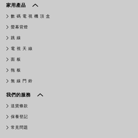
家用產品
數 碼 電 視 機 頂 盒
螢幕背燈
跳 線
電 視 天 線
面 板
拖 板
無 線 門 鈴
我們的服務
送貨條款
保養登記
常見問題