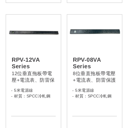
RPV-08CB-13A-16A
RPV-16VA-13A-32A
RPV-08CB-13A-32A
RPV-16VA-13L-13A
RPV-08CB-13L-13A
RPV-16VA-13L-C14
RPV-08CB-13L-C14
RPV-16VA-13L-C20
RPV-08CB-13L-C20
RPV-16VA-13L-16A
RPV-08CB-13L-16A
RPV-16VA-13L-32A
RPV-08CB-13L-32A
RPV-16VA-13R-13A
RPV-08CB-13R-13A
RPV-16VA-13R-C14
RPV-08CB-13R-C14
RPV-16VA-13R-C20
RPV-08CB-13R-C20
RPV-16VA-13R-16A
RPV-08CB-13R-16A
RPV-16VA-13R-32A
RPV-12VA
RPV-08VA
RPV-08CB-13R-32A
RPV-16VA-C13-13A
Series
Series
RPV-08CB-C13-13A
RPV-16VA-C13-C14
12位垂直拖板帶電
8位垂直拖板帶電壓
RPV-08CB-C13-C14
RPV-16VA-C13-C20
壓+電流表、防雷保
+電流表、防雷保護
RPV-08CB-C13-C20
RPV-16VA-C13-16A
護
RPV-08CB-C13-16A
RPV-16VA-C13-32A
- 5米電源線
- 5米電源線
RPV-08CB-C13-32A
RPV-16VA-C19-13A
- 材質：SPCC冷軋鋼
- 材質：SPCC冷軋鋼
RPV-08CB-C19-13A
RPV-16VA-C19-C14
RPV-08CB-C19-C14
RPV-16VA-C19-C20
-Model:
RPV-08CB-C19-C20
RPV-16VA-C19-16A
RPV-12VA-13A-13A
RPV-08CB-C19-16A
RPV-16VA-C19-32A
RPV-12VA-13A-C14
RPV-08CB-C19-32A
RPV-12VA-13A-C20
-Model: