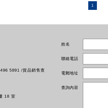
1
姓名
聯絡電話
96 5891 /貨品銷售查
電郵地址
查詢內容
 18 室