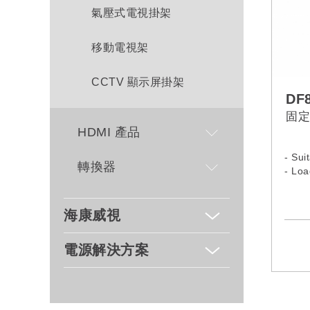
氣壓式電視掛架
移動電視架
CCTV 顯示屏掛架
DF
固定
HDMI 產品
- Sui
轉換器
- Loa
​海康威視
電源解決方案