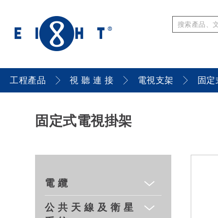
工程產品
視 聽 連 接
電視支架
固定
固定式電視掛架
電 纜
公 共 天 線 及 衛 星