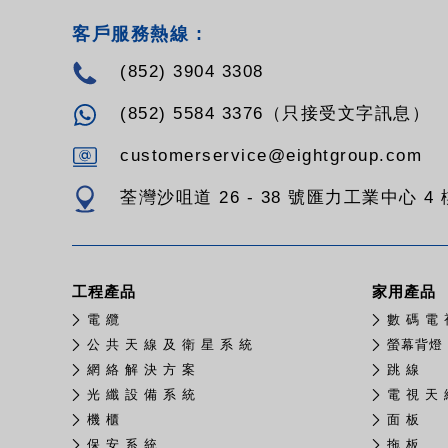
客戶服務熱線 :
(852) 3904 3308
(852) 5584 3376（只接受文字訊息）
customerservice@eightgroup.com
荃灣沙咀道 26 - 38 號匯力工業中心 4 樓
工程產品
家用產品
電 纜
數 碼 電 
公 共 天 線 及 衛 星 系 統
螢幕背燈
網 絡 解 決 方 案
跳 線
光 纖 設 備 系 統
電 視 天 
機 櫃
面 板
保 安 系 統
拖 板