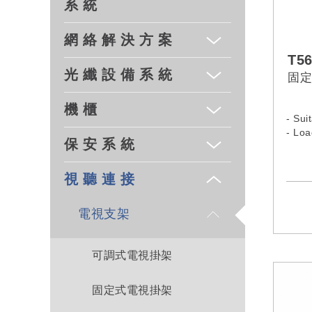
系 統
網 絡 解 決 方 案
T5
光 纖 設 備 系 統
固定
機 櫃
- Sui
- Loa
保 安 系 統
視 聽 連 接
電視支架
可調式電視掛架
固定式電視掛架