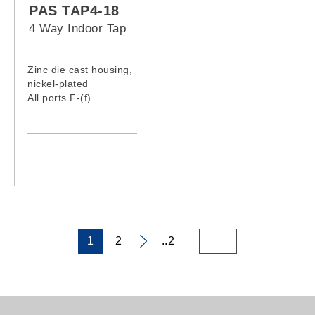
PAS TAP4-18
4 Way Indoor Tap
Zinc die cast housing,
nickel-plated
All ports F-(f)
connector , 75Ω
Grounding terminal
provided
1
2
..2