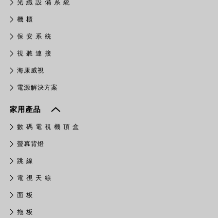
光 纖 設 備 系 統
機 櫃
保 安 系 統
視 聽 連 接
​海康威視
電源解決方案
家用產品
數 碼 電 視 機 頂 盒
螢幕背燈
跳 線
電 視 天 線
面 板
拖 板