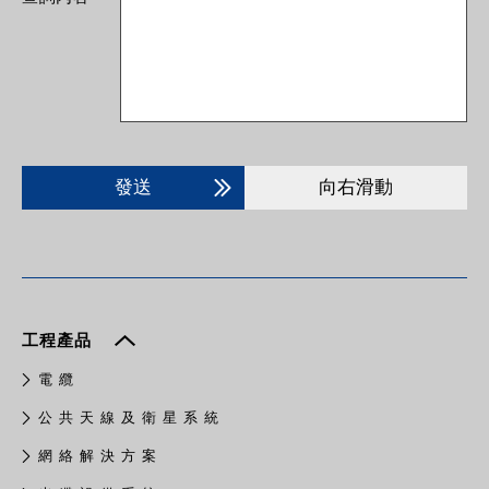
發送
向右滑動
工程產品
電 纜
公 共 天 線 及 衛 星 系 統
網 絡 解 決 方 案