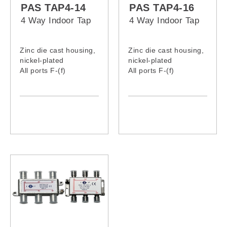
PAS TAP4-14
PAS TAP4-16
4 Way Indoor Tap
4 Way Indoor Tap
Zinc die cast housing,
Zinc die cast housing,
nickel-plated
nickel-plated
All ports F-(f)
All ports F-(f)
connector , 75Ω
connector , 75Ω
Grounding terminal
Grounding terminal
provided
provided