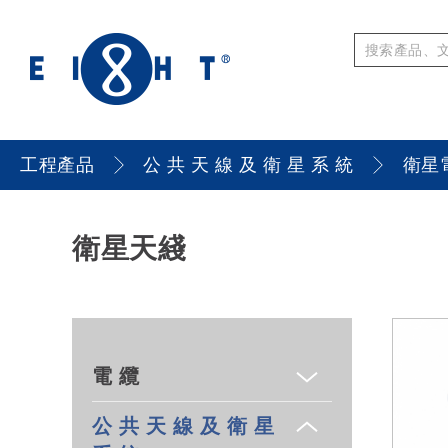
工程產品
公 共 天 線 及 衛 星 系 統
衛星
衛星天綫
電 纜
公 共 天 線 及 衛 星