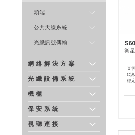
頭端
公共天線系統
光纖訊號傳輸
S6
衛星
網 絡 解 決 方 案
- 直
- C
光 纖 設 備 系 統
- 穩
機 櫃
保 安 系 統
視 聽 連 接