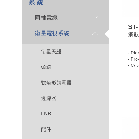
系 統
同軸電纜
ST-
衛星電視系統
網狀
衛星天綫
- Dia
- Pro
- C/
頭端
號角形饋電器
過濾器
LNB
配件