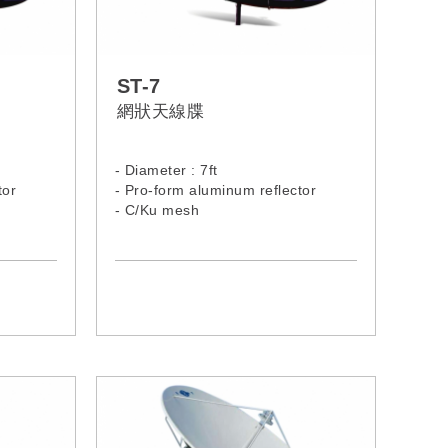
ST-7
網狀天線牒
- Diameter : 7ft
tor
- Pro-form aluminum reflector
- C/Ku mesh