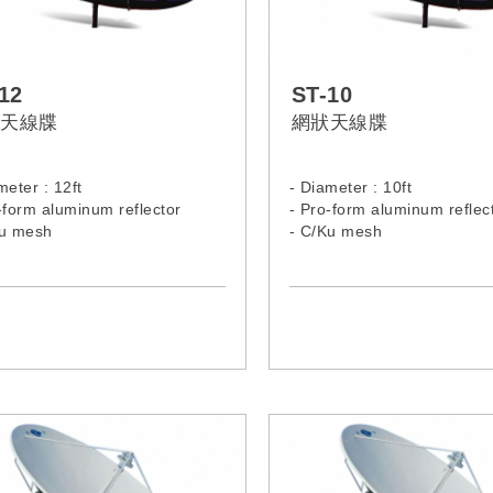
12
ST-10
天線牒
網狀天線牒
meter : 12ft
- Diameter : 10ft
-form aluminum reflector
- Pro-form aluminum reflec
Ku mesh
- C/Ku mesh