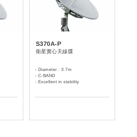
S370A-P
衛星實心天線牒
- Diameter : 3.7m
- C-BAND
- Excellent in stability