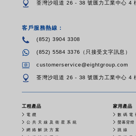
荃灣沙咀道 26 - 38 號匯力工業中心 4 樓
客戶服務熱線 :
(852) 3904 3308
(852) 5584 3376（只接受文字訊息）
customerservice@eightgroup.com
荃灣沙咀道 26 - 38 號匯力工業中心 4 樓
工程產品
家用產品
電 纜
數 碼 電 
公 共 天 線 及 衛 星 系 統
螢幕背燈
網 絡 解 決 方 案
跳 線