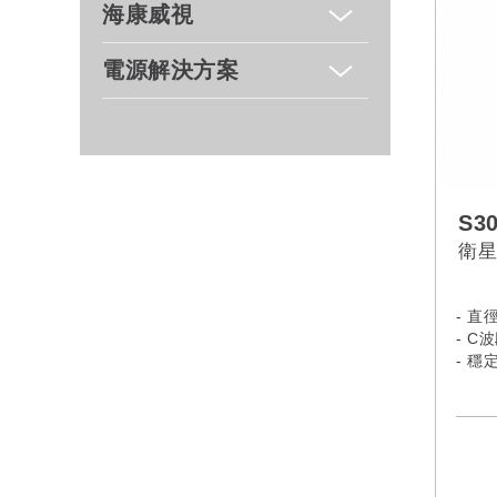
​海康威視
電源解決方案
S3
衛星
- 直
- C
- 穩