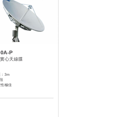
00A-P
實心天線牒
徑：3m
波段
定性極佳