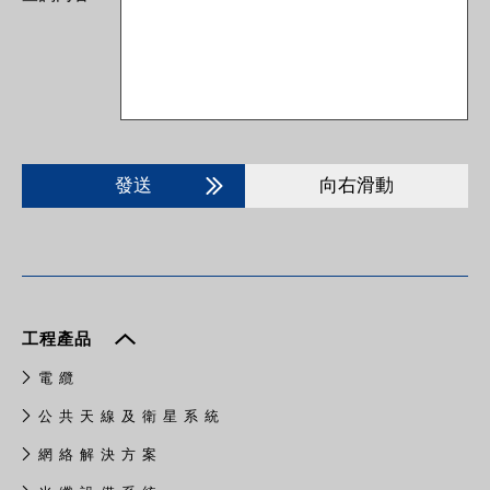
發送
向右滑動
工程產品
電 纜
公 共 天 線 及 衛 星 系 統
網 絡 解 決 方 案