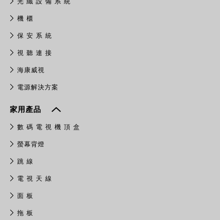
光 纖 設 備 系 統
機 櫃
保 安 系 統
視 聽 連 接
​海康威視
電源解決方案
家用產品
數 碼 電 視 機 頂 盒
螢幕背燈
跳 線
電 視 天 線
面 板
拖 板