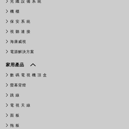
光 纖 設 備 系 統
機 櫃
保 安 系 統
視 聽 連 接
​海康威視
電源解決方案
家用產品
數 碼 電 視 機 頂 盒
螢幕背燈
跳 線
電 視 天 線
面 板
拖 板