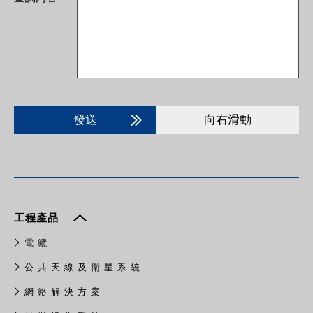
發送
向右滑動
工程產品
電 纜
公 共 天 線 及 衛 星 系 統
網 絡 解 決 方 案