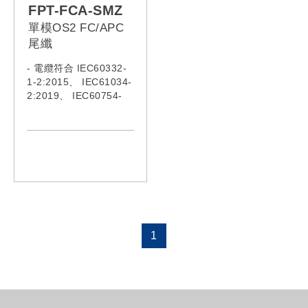
FPT-FCA-SMZ
單模OS2 FC/APC
尾纖
- 電纜符合 IEC60332-
1-2:2015、 IEC61034-
2:2019、 IEC60754-
1:2019、 IEC60793、
IEC62321:2008、
IEC62321-5、 ITU-
TG652
1