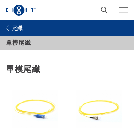
尾纖
單模尾纖
單模尾纖