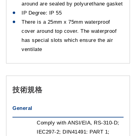
around are sealed by polyurethane gasket
IP Degree: IP 55
There is a 25mm x 75mm waterproof
cover around top cover. The waterproof
has special slots which ensure the air
ventilate
技術規格
General
Comply with ANSI/EIA, RS-310-D;
IEC297-2; DIN41491: PART 1;