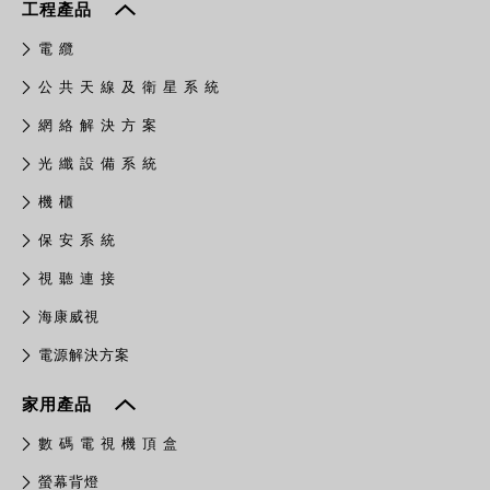
工程產品
電 纜
公 共 天 線 及 衛 星 系 統
網 絡 解 決 方 案
光 纖 設 備 系 統
機 櫃
保 安 系 統
視 聽 連 接
​海康威視
電源解決方案
家用產品
數 碼 電 視 機 頂 盒
螢幕背燈