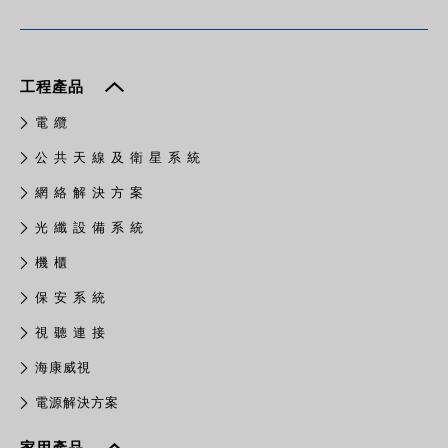
工程產品
電 纜
公 共 天 線 及 衛 星 系 統
網 絡 解 決 方 案
光 纖 設 備 系 統
機 櫃
保 安 系 統
視 聽 連 接
​海康威視
電源解決方案
家用產品