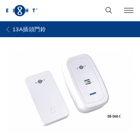
13A插頭門鈴