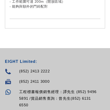
- 工作範圍可達 200m（開放區域）
- 能夠與額外的門鈴配對
- 51首音樂和4個音量等級可供選擇
- 發射器壽命：100,000次
- 自學習模式
- AC100V-240V, 50Hz 英國插頭
- 金色 / 灰色可供選擇
EIGHT Limited:
(852) 2413 2222
(852) 2411 3000
工程標書報價銷售經理：譚先生 (852) 9496
5891 /貨品銷售查詢：曾先生(852) 6131
6550