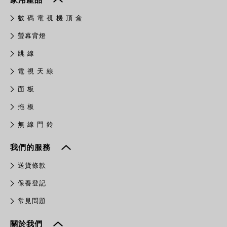
數 碼 電 視 機 頂 盒
螢幕背燈
跳 線
電 視 天 線
面 板
拖 板
無 線 門 鈴
我們的服務
送貨條款
保養登記
常見問題
關於我們