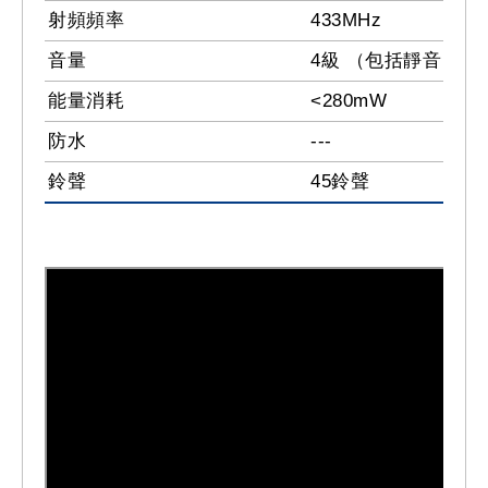
射頻頻率
433MHz
音量
4級 （包括靜音）
能量消耗
<280mW
防水
---
鈴聲
45鈴聲