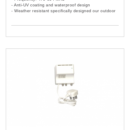
- Anti-UV coating and waterproof design
- Weather resistant specifically designed our outdoor
use.
- Excellent reception for Digital Terrestrial TV Signal
- Uses amplification technique, with built-in low noise
and high gain booster for best picture and sound
reception
- Lightweight, compact size and easy to install
- Receives both Horizontal signal and Vertical signal
- Can be wall mounted, mast mounted or balcony
mounted
- Dimension:
67x25x19cm (with Antenna Base)
66x16.5x13cm (without Antenna Base)