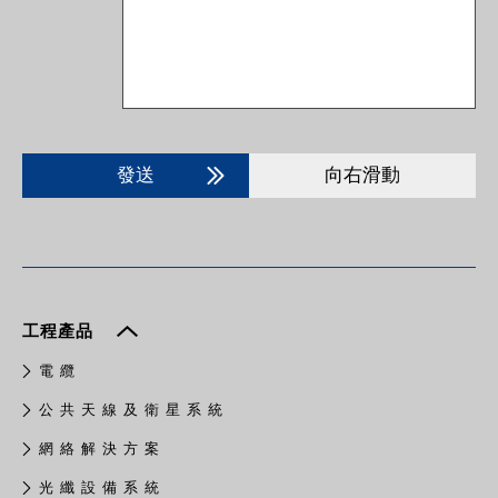
發送
向右滑動
工程產品
電 纜
公 共 天 線 及 衛 星 系 統
網 絡 解 決 方 案
光 纖 設 備 系 統