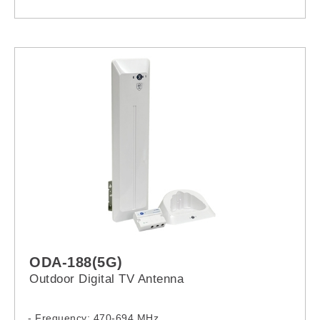
- Dimension:
51x15x10cm (with Antenna Base)
50.5x10x18cm (without Antenna Base)
ODA-188(5G)
Outdoor Digital TV Antenna
- Frequency: 470-694 MHz