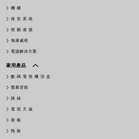
機 櫃
保 安 系 統
視 聽 連 接
​海康威視
電源解決方案
家用產品
數 碼 電 視 機 頂 盒
螢幕背燈
跳 線
電 視 天 線
面 板
拖 板