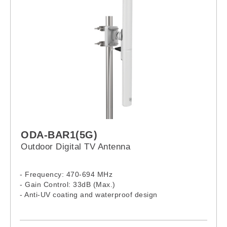
ODA-BAR1(5G)
Outdoor Digital TV Antenna
- Frequency: 470-694 MHz
- Gain Control: 33dB (Max.)
- Anti-UV coating and waterproof design
- Lightweight & compact size
- Easy to install
- For both digital TV and analogue signal reception