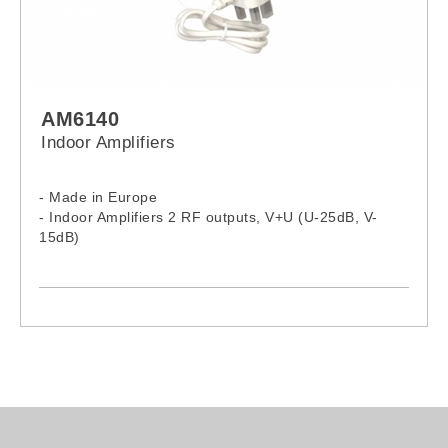
AM6140
Indoor Amplifiers
- Made in Europe
- Indoor Amplifiers 2 RF outputs, V+U (U-25dB, V-
15dB)
- Gain VHF 15dB
- Gain UHF 25dB
- Output: 100dBμV, F connector