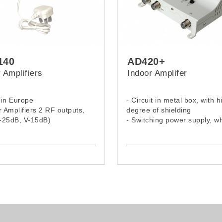
140
AD420+
 Amplifiers
Indoor Amplifer
 in Europe
- Circuit in metal box, with h
r Amplifiers 2 RF outputs,
degree of shielding
-25dB, V-15dB)
- Switching power supply, w
 VHF 15dB
reduces consumption and in
 UHF 25dB
temperature and guarantees
t: 100dBμV, F connector
life product
- Modern and reduce-sized 
that allows an easy installat
- Independent gain regulatio
UHF and VHF