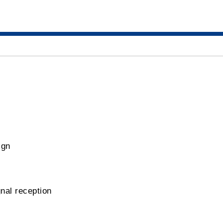
ign
gnal reception