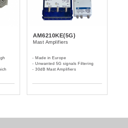
AM6210KE(5G)
Mast Amplifiers
igh
- Made in Europe
- Unwanted 5G signals Filtering
hich
- 30dB Mast Amplifiers
ner
- Mast amplifier 2 inputs
 a long
- Gain UHF (30 dB) - FM (20 dB)
design,
ion
n in