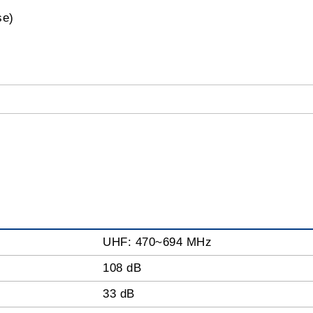
se)
UHF: 470~694 MHz
108 dB
33 dB