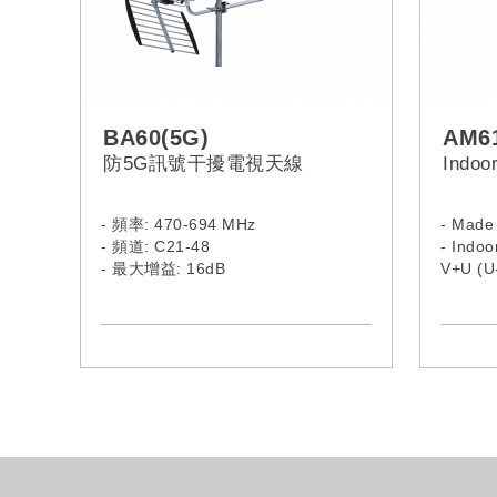
BA60(5G)
AM6
防5G訊號干擾電視天線
Indoor
- 頻率: 470-694 MHz
- Made
- 頻道: C21-48
- Indoo
- 最大增益: 16dB
V+U (U
- 高品質擠壓鋁天線
- Gain
- "Click"機制,使天線更穩固
- Gain
- 導向器牢固地固定在中軸上
- Outpu
- 防腐蝕塑料
-屏蔽“F”連接器 (75Ω)，非常適合對抗
脈衝噪聲