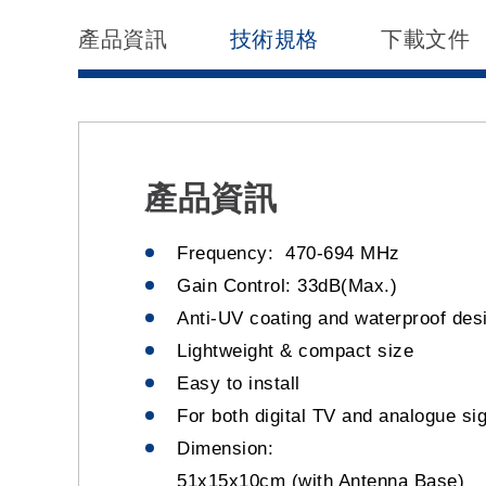
產品資訊
技術規格
下載文件
產品資訊
Frequency: 470-694 MHz
Gain Control: 33dB(Max.)
Anti-UV coating and waterproof des
Lightweight & compact size
Easy to install
For both digital TV and analogue si
Dimension:
51x15x10cm (with Antenna Base)