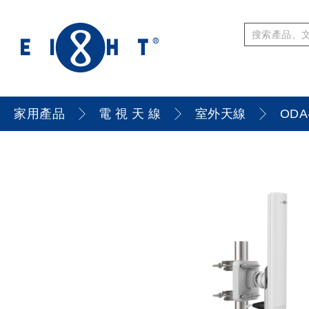
家用產品
電 視 天 線
室外天線
ODA