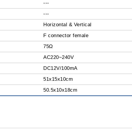
---
---
Horizontal & Vertical
F connector female
75Ω
AC220~240V
DC12V/100mA
51x15x10cm
50.5x10x18cm