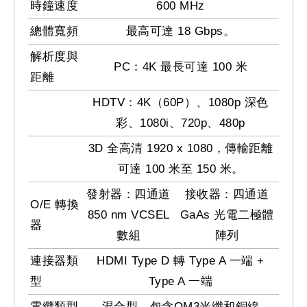
時鐘速度
600 MHz
總體寬頻
最高可達 18 Gbps。
解析度與
PC：4K 最長可達 100 米
距離
HDTV：4K（60P）、1080p 深色
彩、1080i、720p、480p
3D 全高清 1920 x 1080，傳輸距離
可達 100 米至 150 米。
發射器：四通道
接收器：四通道
O/E 轉換
850 nm VCSEL
GaAs 光電二極體
器
數組
陣列
連接器類
HDMI Type D 轉 Type A 一端 +
型
Type A 一端
電纜類型
混合型，包含OM3光纖和銅線