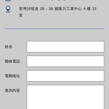
荃灣沙咀道 26 - 38 號匯力工業中心 4 樓 23
室
姓名
聯絡電話
電郵地址
查詢內容