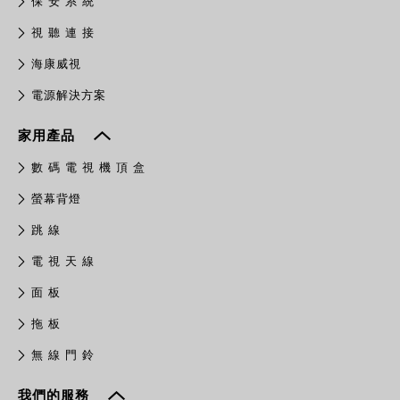
保 安 系 統
視 聽 連 接
​海康威視
電源解決方案
家用產品
數 碼 電 視 機 頂 盒
螢幕背燈
跳 線
電 視 天 線
面 板
拖 板
無 線 門 鈴
我們的服務