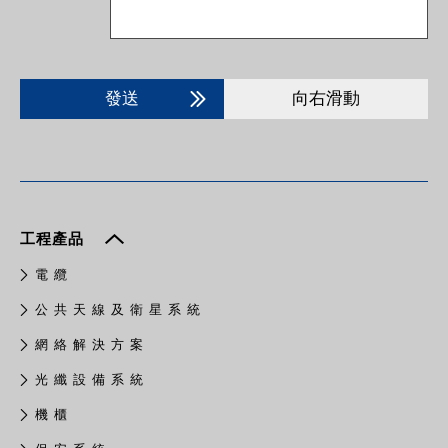
發送
向右滑動
工程產品
電 纜
公 共 天 線 及 衛 星 系 統
網 絡 解 決 方 案
光 纖 設 備 系 統
機 櫃