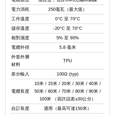
電力消耗
250毫瓦（最大值）
工作溫度
0°C 至 70°C
儲存溫度
-20°C 至 70°C
相對濕度
5% 至 90%
電纜外徑
5.8 毫米
外套外層
TPU
材料
差分輸入
100Ω (typ)
10米 / 15米 / 20米 / 30米 / 40米 /
電纜長度
50米 / 60米 / 70米 / 80米 / 90米 /
100米 （容許誤差±30公分）
自訂長度
適用（最高可達150米）