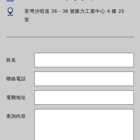
荃灣沙咀道 26 - 38 號匯力工業中心 4 樓 23
室
姓名
聯絡電話
電郵地址
查詢內容