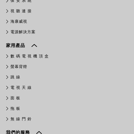
保 安 系 統
視 聽 連 接
​海康威視
電源解決方案
家用產品
數 碼 電 視 機 頂 盒
螢幕背燈
跳 線
電 視 天 線
面 板
拖 板
無 線 門 鈴
我們的服務