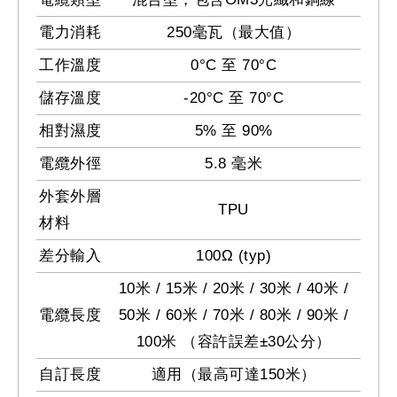
電力消耗
250毫瓦（最大值）
工作溫度
0°C 至 70°C
儲存溫度
-20°C 至 70°C
相對濕度
5% 至 90%
電纜外徑
5.8 毫米
外套外層
TPU
材料
差分輸入
100Ω (typ)
10米 / 15米 / 20米 / 30米 / 40米 /
電纜長度
50米 / 60米 / 70米 / 80米 / 90米 /
100米 （容許誤差±30公分）
自訂長度
適用（最高可達150米）