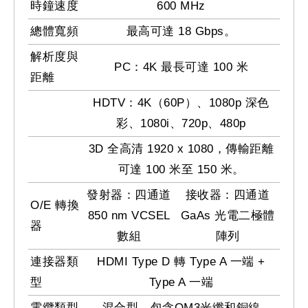
時鐘速度
600 MHz
總體寬頻
最高可達 18 Gbps。
解析度與
PC：4K 最長可達 100 米
距離
HDTV：4K（60P）、1080p 深色
彩、1080i、720p、480p
3D 全高清 1920 x 1080，傳輸距離
可達 100 米至 150 米。
發射器：四通道
接收器：四通道
O/E 轉換
850 nm VCSEL
GaAs 光電二極體
器
數組
陣列
連接器類
HDMI Type D 轉 Type A 一端 +
型
Type A 一端
電纜類型
混合型，包含OM3光纖和銅線