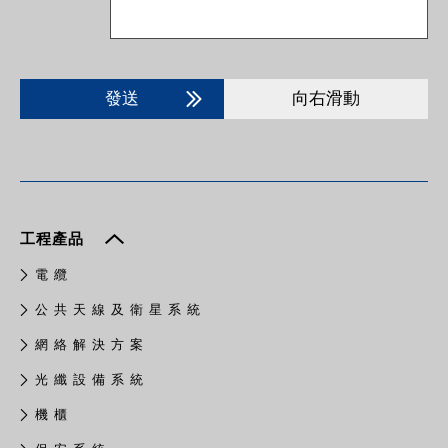
發送
向右滑動
工程產品
電 纜
公 共 天 線 及 衛 星 系 統
網 絡 解 決 方 案
光 纖 設 備 系 統
機 櫃