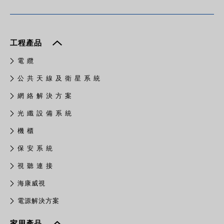
工程產品
電 纜
公 共 天 線 及 衛 星 系 統
網 絡 解 決 方 案
光 纖 設 備 系 統
機 櫃
保 安 系 統
視 聽 連 接
​海康威視
電源解決方案
家用產品