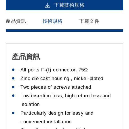
下載技術規格
產品資訊
技術規格
下載文件
產品資訊
All ports F-(f) connector, 75Ω
Zinc die cast housing , nickel-plated
Two pieces of screws attached
Low insertion loss, high return loss and
isolation
Particularly design for easy and
convenient installation