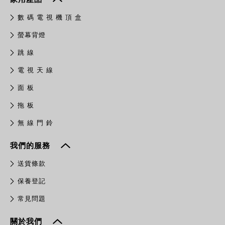
數 碼 電 視 機 頂 盒
螢幕背燈
跳 線
電 視 天 線
面 板
拖 板
無 線 門 鈴
我們的服務
送貨條款
保養登記
常見問題
關於我們