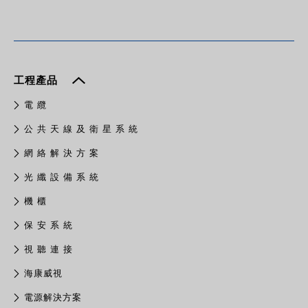
工程產品
電 纜
公 共 天 線 及 衛 星 系 統
網 絡 解 決 方 案
光 纖 設 備 系 統
機 櫃
保 安 系 統
視 聽 連 接
​海康威視
電源解決方案