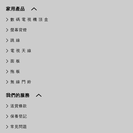
家用產品
數 碼 電 視 機 頂 盒
螢幕背燈
跳 線
電 視 天 線
面 板
拖 板
無 線 門 鈴
我們的服務
送貨條款
保養登記
常見問題