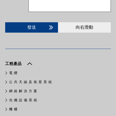
發送
向右滑動
工程產品
電 纜
公 共 天 線 及 衛 星 系 統
網 絡 解 決 方 案
光 纖 設 備 系 統
機 櫃