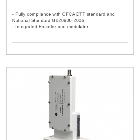
- Fully compliance with OFCA DTT standard and
National Standard GB20600-2006
- Integrated Encoder and modulator
- 4 HDMI inputs
- RF output- 36-900MHz
- Front panel LCD and remote NMS operation
- Economical encoder modulator (supports up to
1080i only)