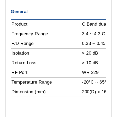
General
Product
C Band dual fee
Frequency Range
3.4 ~ 4.3 GHz
F/D Range
0.33 ~ 0.45
Isolation
> 20 dB
Return Loss
> 10 dB
RF Port
WR 229
Temperature Range
-20°C ~ 65°C
Dimension (mm)
200(D) x 165(W)