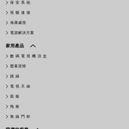
保 安 系 統
視 聽 連 接
​海康威視
電源解決方案
家用產品
數 碼 電 視 機 頂 盒
螢幕背燈
跳 線
電 視 天 線
面 板
拖 板
無 線 門 鈴