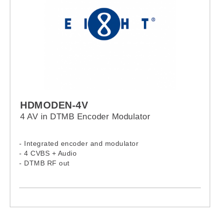
HDMODEN-4V
4 AV in DTMB Encoder Modulator
- Integrated encoder and modulator
- 4 CVBS + Audio
- DTMB RF out
- RF Range: 30-960MHz
- Keyboard+LCD control and network management