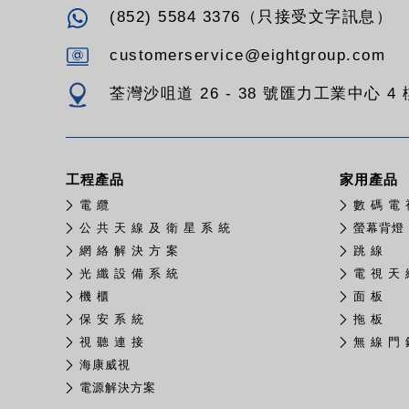
(852) 5584 3376（只接受文字訊息）
customerservice@eightgroup.com
荃灣沙咀道 26 - 38 號匯力工業中心 4 樓
工程產品
家用產品
電 纜
數 碼 電 
公 共 天 線 及 衛 星 系 統
螢幕背燈
網 絡 解 決 方 案
跳 線
光 纖 設 備 系 統
電 視 天 
機 櫃
面 板
保 安 系 統
拖 板
視 聽 連 接
無 線 門 
​海康威視
電源解決方案