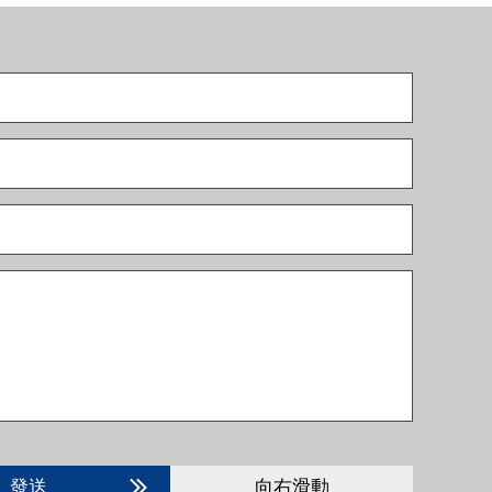
發送
向右滑動