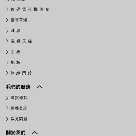
數 碼 電 視 機 頂 盒
螢幕背燈
跳 線
電 視 天 線
面 板
拖 板
無 線 門 鈴
我們的服務
送貨條款
保養登記
常見問題
關於我們