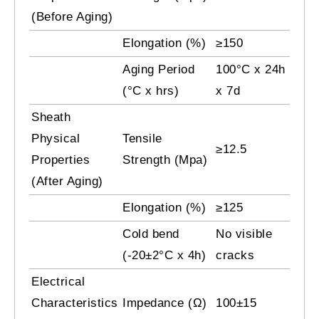
(Before Aging)
Elongation (%)
≥150
Aging Period
100°C x 24h
(°C x hrs)
x 7d
Sheath
Physical
Tensile
≥12.5
Properties
Strength (Mpa)
(After Aging)
Elongation (%)
≥125
Cold bend
No visible
(-20±2°C x 4h)
cracks
Electrical
Characteristics
Impedance (Ω)
100±15