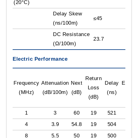
(20°C)
Delay Skew
≤45
(ns/100m)
DC Resistance
23.7
(Ω/100m)
Electric Performance
Return
Frequency
Attenuation
Next
Delay
ELFE
Loss
(MHz)
(dB/100m)
(dB)
(ns)
(dB)
(dB)
1
3
60
19
521
58.6
4
3.9
54.8
19
504
46.6
8
5.5
50
19
500
40.6