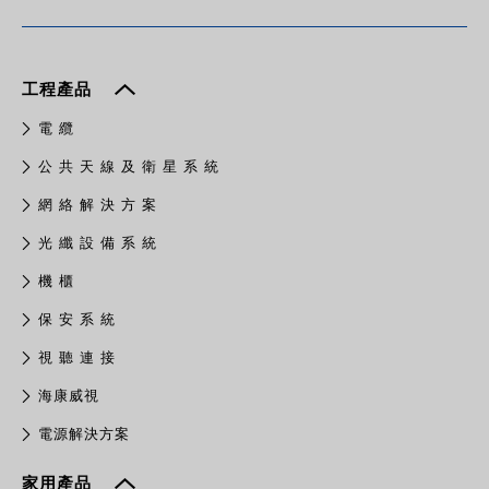
工程產品
電 纜
公 共 天 線 及 衛 星 系 統
網 絡 解 決 方 案
光 纖 設 備 系 統
機 櫃
保 安 系 統
視 聽 連 接
​海康威視
電源解決方案
家用產品