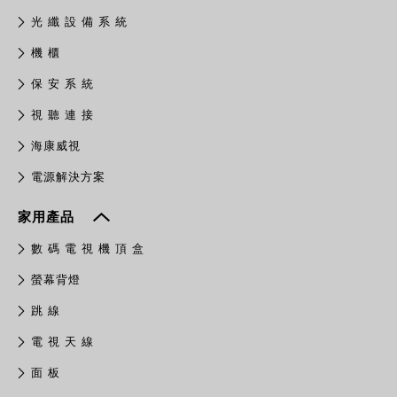
光 纖 設 備 系 統
機 櫃
保 安 系 統
視 聽 連 接
​海康威視
電源解決方案
家用產品
數 碼 電 視 機 頂 盒
螢幕背燈
跳 線
電 視 天 線
面 板