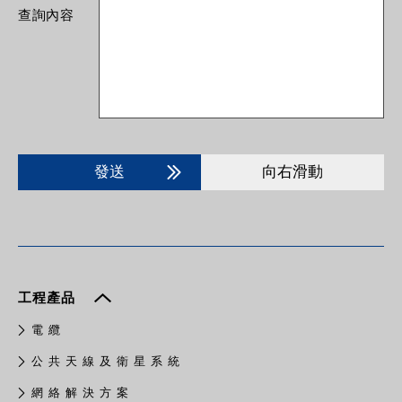
查詢內容
發送
向右滑動
工程產品
電 纜
公 共 天 線 及 衛 星 系 統
網 絡 解 決 方 案