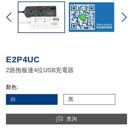
E2P4UC
2路拖板連4位USB充電器
顏色:
白
黑
查詢