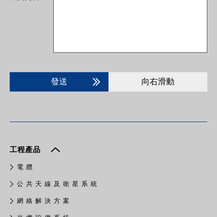
發送
向右滑動
工程產品
電 纜
公 共 天 線 及 衛 星 系 統
網 絡 解 決 方 案