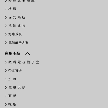
光 纖 設 備 系 統
機 櫃
保 安 系 統
視 聽 連 接
​海康威視
電源解決方案
家用產品
數 碼 電 視 機 頂 盒
螢幕背燈
跳 線
電 視 天 線
面 板
拖 板