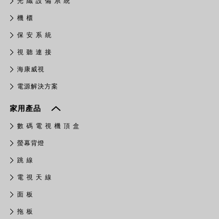
光 纖 設 備 系 統
機 櫃
保 安 系 統
視 聽 連 接
​海康威視
電源解決方案
家用產品
數 碼 電 視 機 頂 盒
螢幕背燈
跳 線
電 視 天 線
面 板
拖 板