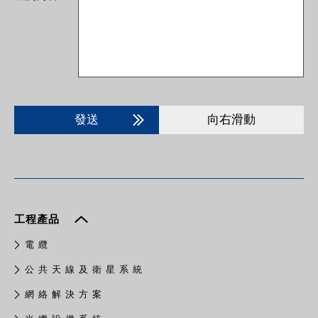
發送
向右滑動
工程產品
電 纜
公 共 天 線 及 衛 星 系 統
網 絡 解 決 方 案