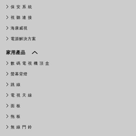
保 安 系 統
視 聽 連 接
​海康威視
電源解決方案
家用產品
數 碼 電 視 機 頂 盒
螢幕背燈
跳 線
電 視 天 線
面 板
拖 板
無 線 門 鈴