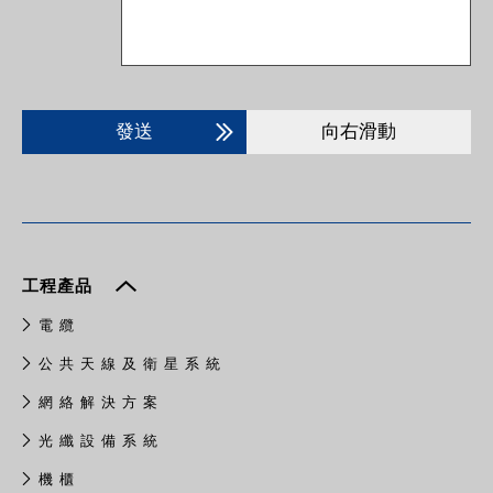
發送
向右滑動
工程產品
電 纜
公 共 天 線 及 衛 星 系 統
網 絡 解 決 方 案
光 纖 設 備 系 統
機 櫃