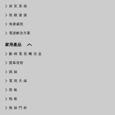
保 安 系 統
視 聽 連 接
​海康威視
電源解決方案
家用產品
數 碼 電 視 機 頂 盒
螢幕背燈
跳 線
電 視 天 線
面 板
拖 板
無 線 門 鈴