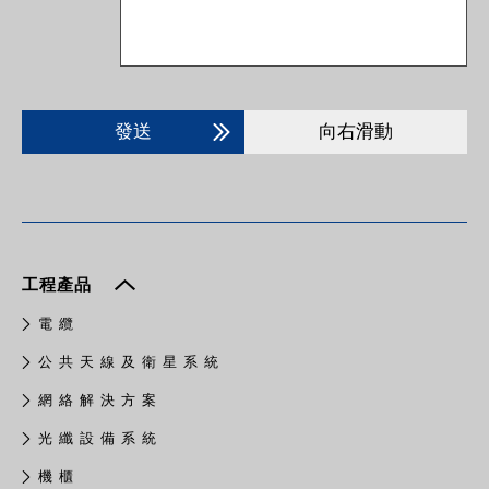
發送
向右滑動
工程產品
電 纜
公 共 天 線 及 衛 星 系 統
網 絡 解 決 方 案
光 纖 設 備 系 統
機 櫃