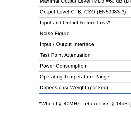
Maximal Output Level IMD3 =60 dB (D
Output Level CTB, CSO (EN50083-3)
Input and Output Return Loss*
Noise Figure
Input / Output Interface
Test Point Attenuation
Power Consumption
Operating Temperature Range
Dimensions/ Weight (packed)
*When f ≧ 40MHz, return Loss ≧ 14dB (