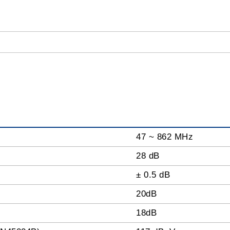
47 ~ 862 MHz
28 dB
± 0.5 dB
20dB
18dB