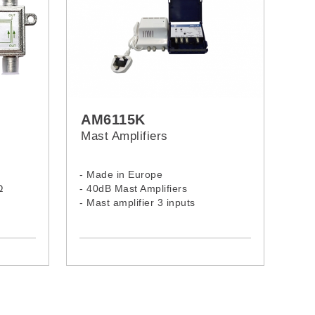
AM6115K
Mast Amplifiers
- Made in Europe
Ω
- 40dB Mast Amplifiers
- Mast amplifier 3 inputs
- UHF (40 dB) - I/III, DAB (30 dB) -
FM (20dB)