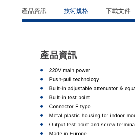
產品資訊
技術規格
下載文件
產品資訊
220V main power
Push-pull technology
Built-in adjustable attenuator & equa
Built-in test point
Connector F type
Metal-plastic housing for indoor mo
Output test point and screw terminal
Made in Europe