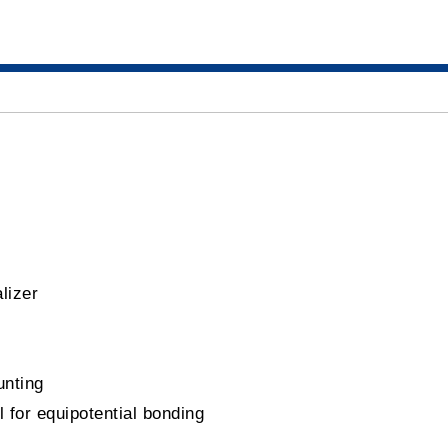
lizer
unting
 for equipotential bonding