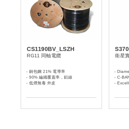
CS1190BV_LSZH
S370
RG11 同軸電纜
衛星
- 銅包鋼 21% 電導率
- Diame
- 90% 編織覆蓋率，鋁線
- C-BA
- 低煙無毒 外皮
- Excell