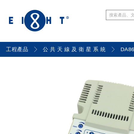
工程產品
公 共 天 線 及 衛 星 系 統
DA8