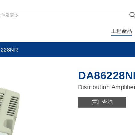
工程產品
6228NR
DA86228N
Distribution Amplifie
查詢