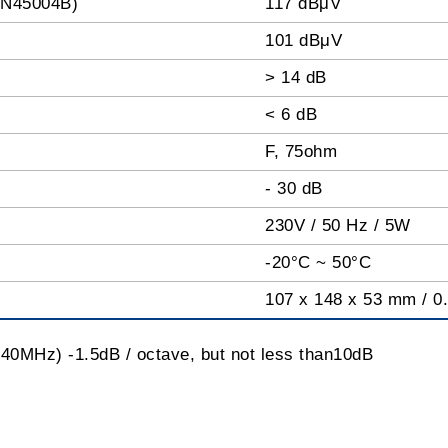
IN45004B)
117 dBμV
101 dBμV
> 14 dB
< 6 dB
F, 75ohm
- 30 dB
230V / 50 Hz / 5W
-20°C ~ 50°C
107 x 148 x 53 mm / 0
40MHz) -1.5dB / octave, but not less than10dB