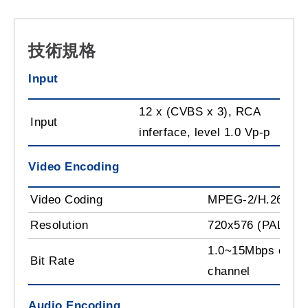
技術規格
Input
12 x (CVBS x 3), RCA
Input
inferface, level 1.0 Vp-p
Video Encoding
Video Coding
MPEG-2/H.264
Resolution
720x576 (PAL); 7
1.0~15Mbps contin
Bit Rate
channel
Audio Encoding