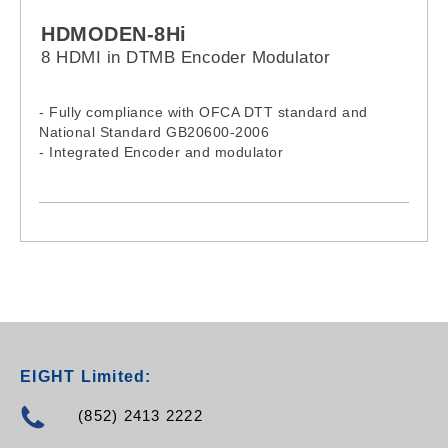
HDMODEN-8Hi
8 HDMI in DTMB Encoder Modulator
- Fully compliance with OFCA DTT standard and
National Standard GB20600-2006
- Integrated Encoder and modulator
- 8 HDMI inputs
- 2 DTMB RF output
- RF output- 36-900MHz
- Front panel LCD and remote NMS operation
- Economical encoder modulator (supports up to
1080i only)
EIGHT Limited:
(852) 2413 2222