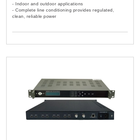
- Indoor and outdoor applications
- Complete line conditioning provides regulated,
clean, reliable power
- Current limited output and short circuit protection
- Universal bracket (pole or wall mount)
- Output current test points
- Input line fuse
- Input line switch
- Visual output “ON” indicator
- Output coaxial terminal
- Ground connection
- Cable gland (Input wiring)
- Other Alpha product are also available