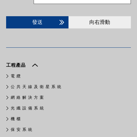
發送
向右滑動
工程產品
電 纜
公 共 天 線 及 衛 星 系 統
網 絡 解 決 方 案
光 纖 設 備 系 統
機 櫃
保 安 系 統