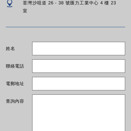
荃灣沙咀道 26 - 38 號匯力工業中心 4 樓 23
室
姓名
聯絡電話
電郵地址
查詢內容