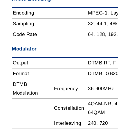
Encoding
MPEG-1, Layer 1
Sampling
32, 44.1, 48kHz
Code Rate
64, 128, 192, 256
Modulator
Output
DTMB RF, F conne
Format
DTMB- GB20600-
DTMB
Frequency
36-900MHz, 1kHz
Modulation
4QAM-NR, 4 QAM
Constellation
64QAM
Interleaving
240, 720