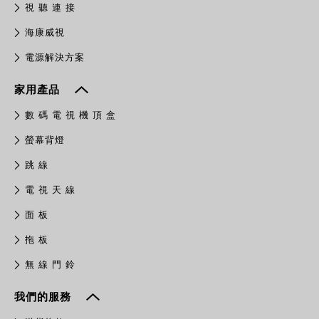
視 聽 連 接
​海康威視
電源解決方案
家用產品
數 碼 電 視 機 頂 盒
螢幕背燈
跳 線
電 視 天 線
面 板
拖 板
無 線 門 鈴
我們的服務