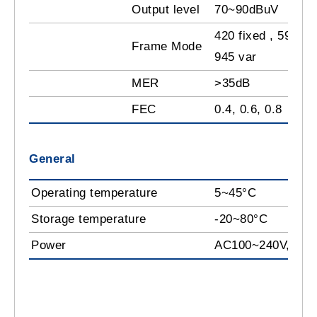
Output level
70~90dBuV
420 fixed , 595 fix
Frame Mode
945 var
MER
>35dB
FEC
0.4, 0.6, 0.8
General
Operating temperature
5~45°C
Storage temperature
-20~80°C
Power
AC100~240V, 50H