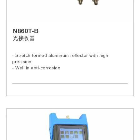
N860T-B
光接收器
- Stretch formed aluminum reflector with high
precision
- Well in anti-corrosion
- Excellent in stability
- Accurate in adjustment