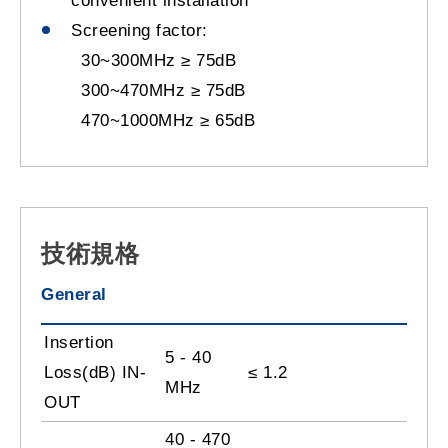
convenient installation
Screening factor:
30~300MHz ≥ 75dB
300~470MHz ≥ 75dB
470~1000MHz ≥ 65dB
技術規格
General
Insertion
5 - 40
Loss(dB) IN-
≤ 1.2
MHz
OUT
40 - 470