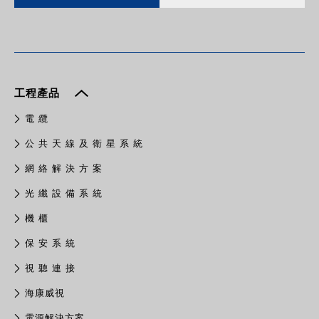
工程產品
電 纜
公 共 天 線 及 衛 星 系 統
網 絡 解 決 方 案
光 纖 設 備 系 統
機 櫃
保 安 系 統
視 聽 連 接
​海康威視
電源解決方案