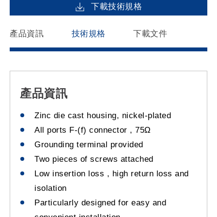
下載技術規格
產品資訊
技術規格
下載文件
產品資訊
Zinc die cast housing, nickel-plated
All ports F-(f) connector , 75Ω
Grounding terminal provided
Two pieces of screws attached
Low insertion loss , high return loss and
isolation
Particularly designed for easy and