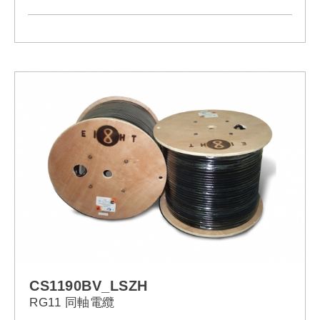
- RF output- 36-900MHz
- Front panel LCD and remote NMS operation
- Compact: 19¨ 1U standard rack mount
CS1190BV_LSZH
RG11 同軸電纜