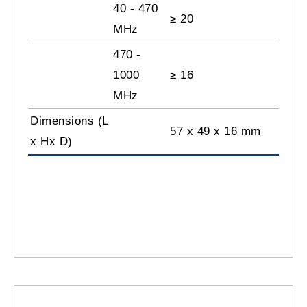
40 - 470
≥ 20
MHz
470 -
1000
≥ 16
MHz
Dimensions (L
57 x 49 x 16 mm
x Hx D)