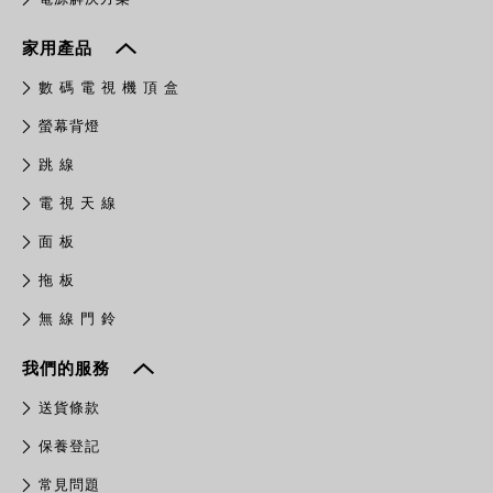
家用產品
數 碼 電 視 機 頂 盒
螢幕背燈
跳 線
電 視 天 線
面 板
拖 板
無 線 門 鈴
我們的服務
送貨條款
保養登記
常見問題