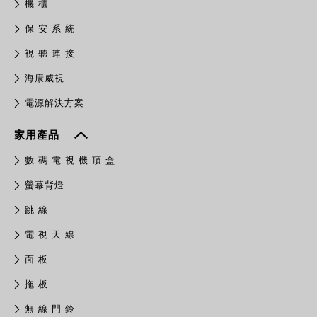
機 櫃
保 安 系 統
視 聽 連 接
​海康威視
電源解決方案
家用產品
數 碼 電 視 機 頂 盒
螢幕背燈
跳 線
電 視 天 線
面 板
拖 板
無 線 門 鈴