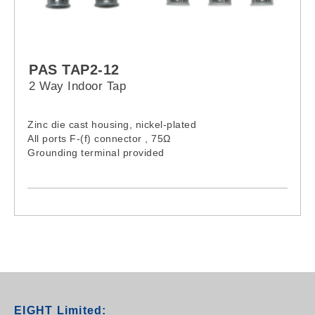
PAS TAP2-12
2 Way Indoor Tap
Zinc die cast housing, nickel-plated
All ports F-(f) connector , 75Ω
Grounding terminal provided
EIGHT Limited: