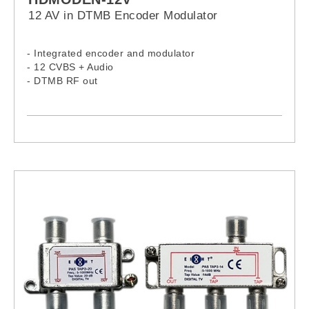
12 AV in DTMB Encoder Modulator
- Integrated encoder and modulator
- 12 CVBS + Audio
- DTMB RF out
- RF Range: 30-960MHz
- Keyboard+LCD control and network management