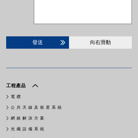
發送
向右滑動
工程產品
電 纜
公 共 天 線 及 衛 星 系 統
網 絡 解 決 方 案
光 纖 設 備 系 統