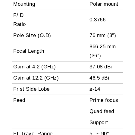
Mounting
Polar mount
F/ D
0.3766
Ratio
Pole Size (O.D)
76 mm (3”)
866.25 mm
Focal Length
(36”)
Gain at 4.2 (GHz)
37.08 dBi
Gain at 12.2 (GHz)
46.5 dBi
Frist Side Lobe
≤-14
Feed
Prime focus
Quad feed
Support
EL Travel Range
5° ~ 90°