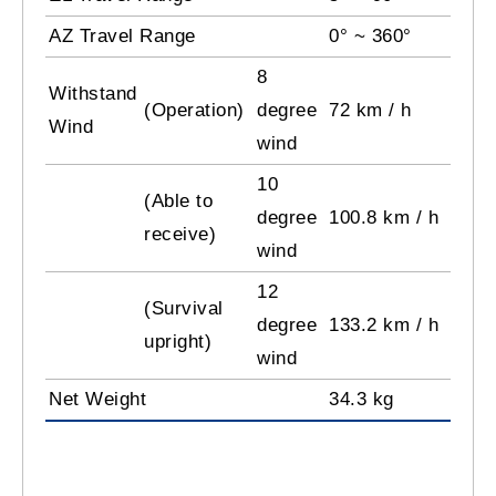
AZ Travel Range
0° ~ 360°
8
Withstand
(Operation)
degree
72 km / h
Wind
wind
10
(Able to
degree
100.8 km / h
receive)
wind
12
(Survival
degree
133.2 km / h
upright)
wind
Net Weight
34.3 kg