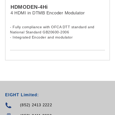
HDMODEN-4Hi
4 HDMI in DTMB Encoder Modulator
- Fully compliance with OFCA DTT standard and
National Standard GB20600-2006
- Integrated Encoder and modulator
- 4 HDMI inputs
- RF output- 36-900MHz
- Front panel LCD and remote NMS operation
- Economical encoder modulator (supports up to
1080i only)
EIGHT Limited:
(852) 2413 2222