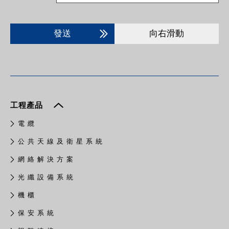
發送
向右滑動
工程產品
電 纜
公 共 天 線 及 衛 星 系 統
網 絡 解 決 方 案
光 纖 設 備 系 統
機 櫃
保 安 系 統