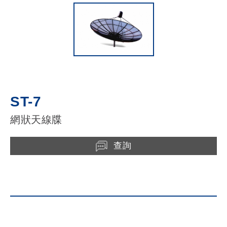
ST-7
網狀天線牒
查詢