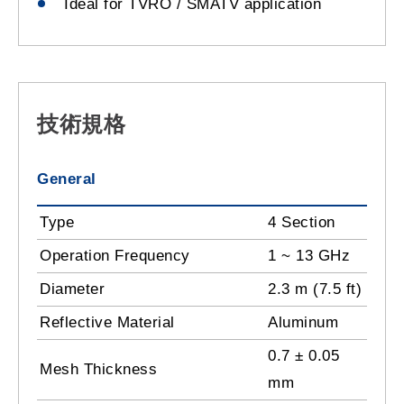
Ideal for TVRO / SMATV application
技術規格
General
Type
4 Section
Operation Frequency
1 ~ 13 GHz
Diameter
2.3 m (7.5 ft)
Reflective Material
Aluminum
0.7 ± 0.05
Mesh Thickness
mm