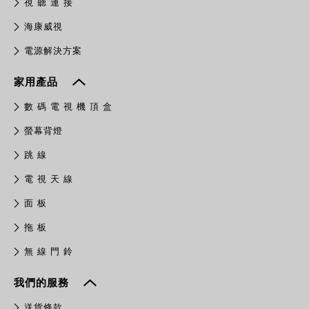
視 聽 連 接
​海康威視
電源解決方案
家用產品
數 碼 電 視 機 頂 盒
螢幕背燈
跳 線
電 視 天 線
面 板
拖 板
無 線 門 鈴
我們的服務
送貨條款