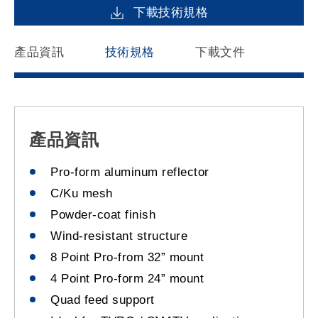
下載技術規格
產品資訊
技術規格
下載文件
產品資訊
Pro-form aluminum reflector
C/Ku mesh
Powder-coat finish
Wind-resistant structure
8 Point Pro-from 32” mount
4 Point Pro-form 24” mount
Quad feed support