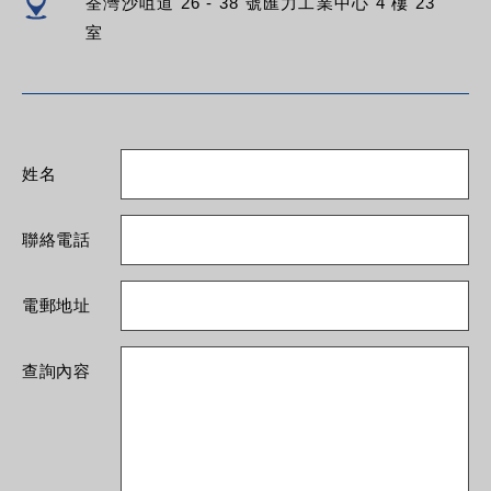
荃灣沙咀道 26 - 38 號匯力工業中心 4 樓 23
室
姓名
聯絡電話
電郵地址
查詢內容