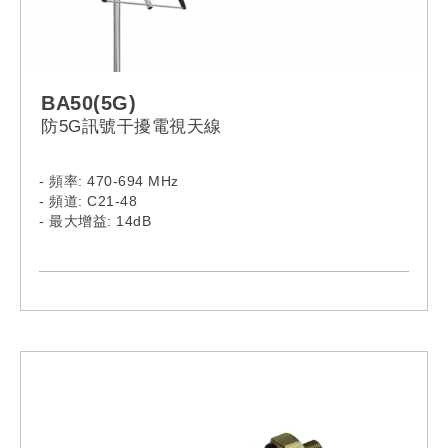
BA50(5G)
防5G訊號干擾電視天線
- 頻率: 470-694 MHz
- 頻道: C21-48
- 最大增益: 14dB
- 高品質擠壓鋁天線
- "Click"機制,使天線更穩固
- 導向器牢固地固定在中軸上
- 防腐蝕塑料
- 屏蔽“F”連接器 (75Ω)，非常適合對抗脈衝噪聲