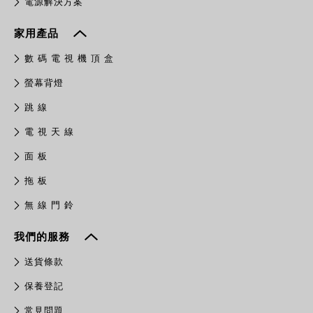
電源解決方案
家用產品
數 碼 電 視 機 頂 盒
螢幕背燈
跳 線
電 視 天 線
面 板
拖 板
無 線 門 鈴
我們的服務
送貨條款
保養登記
常見問題