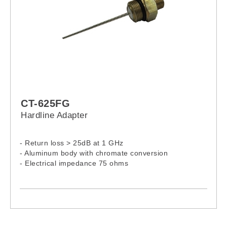
CT-625FG
Hardline Adapter
- Return loss > 25dB at 1 GHz
- Aluminum body with chromate conversion
- Electrical impedance 75 ohms
- Use 6262 aluminum alloy for excellent corrosion
resistance
- Moisture-proof through durability resign and
implementation of UV Ozone-Resistant EPDM O-
Rings
- Brass contact pins with bright acid tin plating