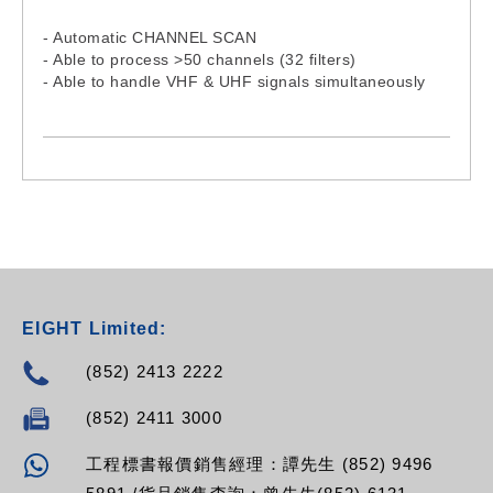
- Automatic CHANNEL SCAN
- Able to process >50 channels (32 filters)
- Able to handle VHF & UHF signals simultaneously
- 5G LTE Protection (694MHz)
- Filter sharpness >50dB adjacent channels
- Real-time AGC on all individual filters
- Settings can be protected by security code
- 5 inputs: BI+FM/4xVHF-UHF including DAB
Subchannels
- Made in Europe
EIGHT Limited:
(852) 2413 2222
(852) 2411 3000
工程標書報價銷售經理：譚先生 (852) 9496