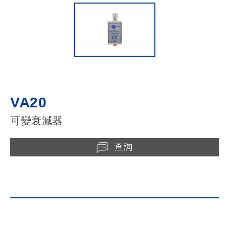
VA20
可變衰減器
查詢