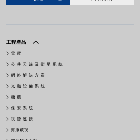
工程產品
電 纜
公 共 天 線 及 衛 星 系 統
網 絡 解 決 方 案
光 纖 設 備 系 統
機 櫃
保 安 系 統
視 聽 連 接
​海康威視