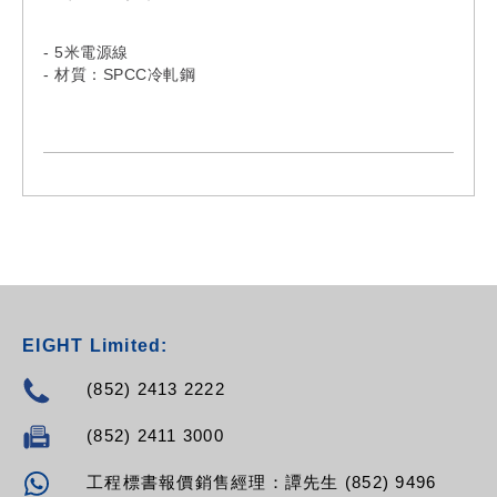
RPV-08NF-C19-C20
RPV-08NF-C19-16A
- 5米電源線
RPV-08NF-C19-32A
- 材質：SPCC冷軋鋼
- Model:
RPV-12NF-13A-13A
RPV-12NF-13A-C14
RPV-12NF-13A-C20
RPV-12NF-13A-16A
RPV-12NF-13A-32A
RPV-12NF-13L-13A
RPV-12NF-13L-C14
RPV-12NF-13L-C20
RPV-12NF-13L-16A
RPV-12NF-13L-32A
EIGHT Limited:
RPV-12NF-13R-13A
RPV-12NF-13R-C14
(852) 2413 2222
RPV-12NF-13R-C20
RPV-12NF-13R-16A
(852) 2411 3000
RPV-12NF-13R-32A
RPV-12NF-C13-13A
工程標書報價銷售經理：譚先生 (852) 9496
RPV-12NF-C13-C14