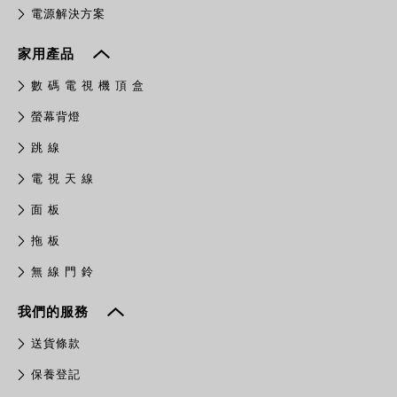
電源解決方案
家用產品
數 碼 電 視 機 頂 盒
螢幕背燈
跳 線
電 視 天 線
面 板
拖 板
無 線 門 鈴
我們的服務
送貨條款
保養登記