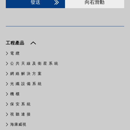
發送
向右滑動
工程產品
電 纜
公 共 天 線 及 衛 星 系 統
網 絡 解 決 方 案
光 纖 設 備 系 統
機 櫃
保 安 系 統
視 聽 連 接
​海康威視