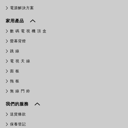
電源解決方案
家用產品
數 碼 電 視 機 頂 盒
螢幕背燈
跳 線
電 視 天 線
面 板
拖 板
無 線 門 鈴
我們的服務
送貨條款
保養登記