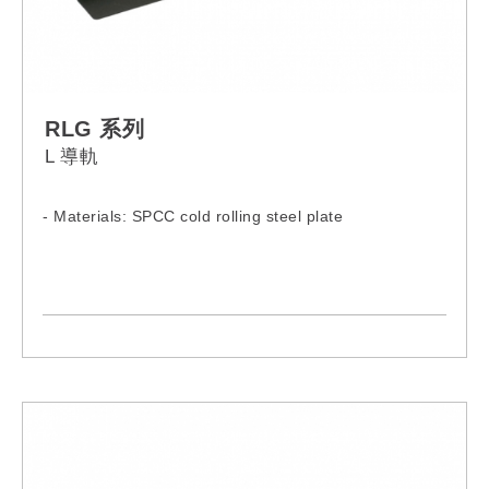
RLG 系列
L 導軌
- Materials: SPCC cold rolling steel plate
Model:
RLG-060
RLG-080
RLG-100