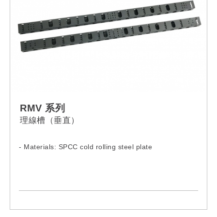
RMV 系列
理線槽（垂直）
- Materials: SPCC cold rolling steel plate
Model:
RMV-42UH