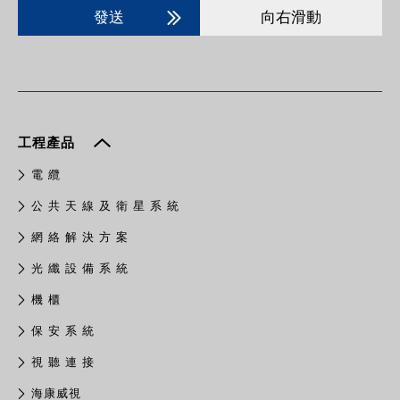
發送
向右滑動
工程產品
電 纜
公 共 天 線 及 衛 星 系 統
網 絡 解 決 方 案
光 纖 設 備 系 統
機 櫃
保 安 系 統
視 聽 連 接
​海康威視