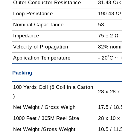
Outer Conductor Resistance
31.43 Ω/km
Loop Resistance
190.43 Ω/km
Nominal Capacitance
53
Impedance
75 ± 2 Ω
Velocity of Propagation
82% nominal
Application Temperature
- 20˚C ~ +60˚C
Packing
100 Yards Coil (6 Coil in a Carton
28 x 28 x 45 c
)
Net Weight / Gross Weigh
17.5 / 18.5 Kg
1000 Feet / 305M Reel Size
28 x 10 x 28 c
Net Weight /Gross Weight
10.5 / 11.5 Kg