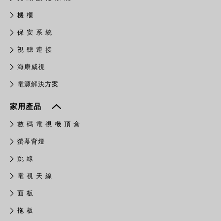
機 櫃
保 安 系 統
視 聽 連 接
​海康威視
電源解決方案
家用產品
數 碼 電 視 機 頂 盒
螢幕背燈
跳 線
電 視 天 線
面 板
拖 板