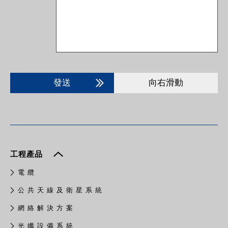
發送
向右滑動
工程產品
電 纜
公 共 天 線 及 衛 星 系 統
網 絡 解 決 方 案
光 纖 設 備 系 統