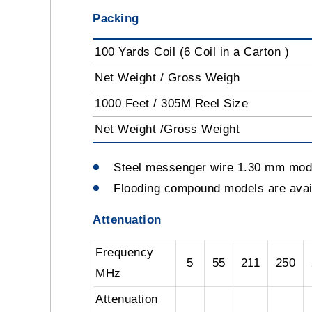
Packing
100 Yards Coil (6 Coil in a Carton )
Net Weight / Gross Weigh
1000 Feet / 305M Reel Size
Net Weight /Gross Weight
Steel messenger wire 1.30 mm mo
Flooding compound models are av
Attenuation
Frequency
5
55
211
250
MHz
Attenuation