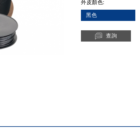
外皮顏色:
黑色
查詢