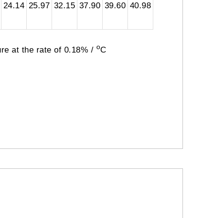
24.14
25.97
32.15
37.90
39.60
40.98
o
re at the rate of 0.18% /
C