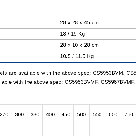
28 x 28 x 45 cm
18 / 19 Kg
28 x 10 x 28 cm
10.5 / 11.5 Kg
dels are available with the above spec: CS5953BVM,
ailable with the above spec: CS5953BVMF, CS5967BV
270
300
330
400
450
500
550
600
750