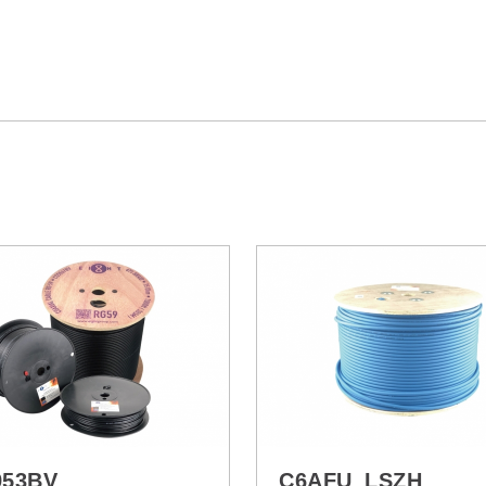
953BV
C6AFU_LSZH