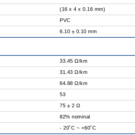
(16 x 4 x 0.16 mm)
PVC
6.10 ± 0.10 mm
33.45 Ω/km
31.43 Ω/km
64.88 Ω/km
53
75 ± 2 Ω
82% nominal
- 20˚C ~ +60˚C