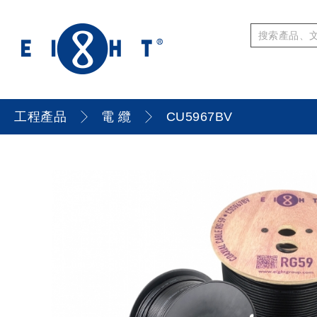
工程產品
電 纜
CU5967BV