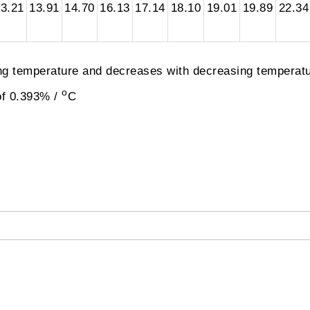
3.21
13.91
14.70
16.13
17.14
18.10
19.01
19.89
22.34
ing temperature and decreases with decreasing temperatu
o
of 0.393% /
C