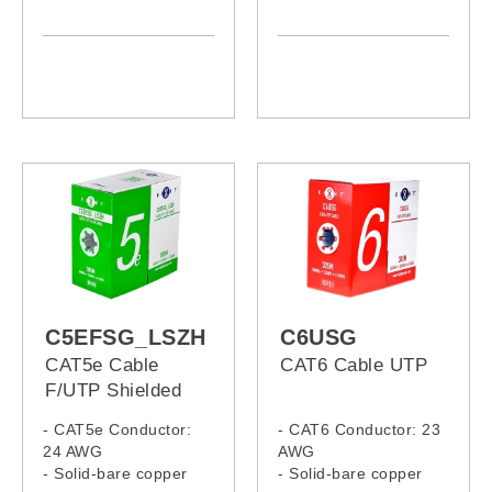
- LSZH Jacket
C5EFSG_LSZH
C6USG
CAT5e Cable
CAT6 Cable UTP
F/UTP Shielded
LSZH
- CAT5e Conductor:
- CAT6 Conductor: 23
24 AWG
AWG
- Solid-bare copper
- Solid-bare copper