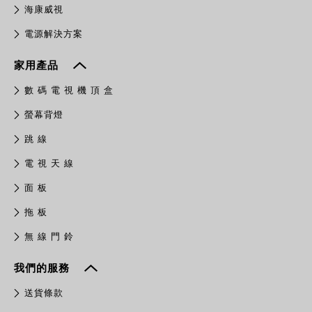
​海康威視
電源解決方案
家用產品
數 碼 電 視 機 頂 盒
螢幕背燈
跳 線
電 視 天 線
面 板
拖 板
無 線 門 鈴
我們的服務
送貨條款