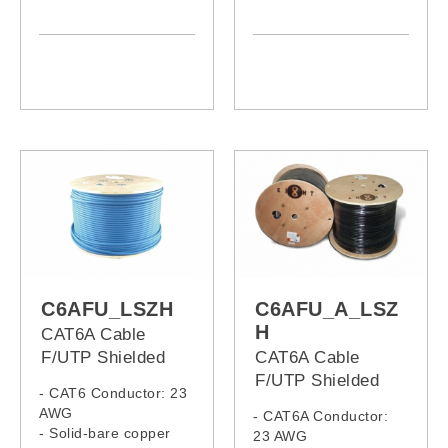
- LSZH Jacket
- LSZH Jacket,
Armoured Cable
C6AFU_LSZH
C6AFU_A_LSZ
H
CAT6A Cable
F/UTP Shielded
CAT6A Cable
LSZH
F/UTP Shielded
- CAT6 Conductor: 23
Armoured LSZH
AWG
- CAT6A Conductor:
- Solid-bare copper
23 AWG