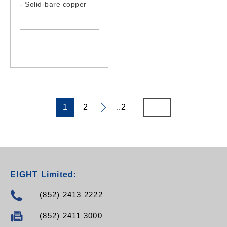
- Solid-bare copper
- LSZH Jacket
1
2
..2
EIGHT Limited:
(852) 2413 2222
(852) 2411 3000