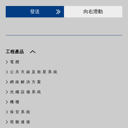
發送
向右滑動
工程產品
電 纜
公 共 天 線 及 衛 星 系 統
網 絡 解 決 方 案
光 纖 設 備 系 統
機 櫃
保 安 系 統
視 聽 連 接