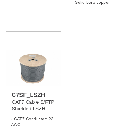
- LSZH Jacket
- Solid-bare copper
- LSZH Jacket,
Armoured Cable
C7SF_LSZH
CAT7 Cable S/FTP
Shielded LSZH
- CAT7 Conductor: 23
AWG