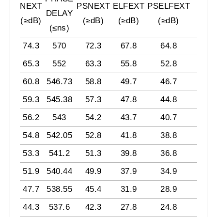
20°C)
NEXT
PSNEXT
ELFEXT
PSELFEXT
DELAY
(
≥
dB)
(
≥
dB)
(
≥
dB)
(
≥
dB)
(
≤
ns)
74.3
570
72.3
67.8
64.8
65.3
552
63.3
55.8
52.8
60.8
546.73
58.8
49.7
46.7
59.3
545.38
57.3
47.8
44.8
56.2
543
54.2
43.7
40.7
54.8
542.05
52.8
41.8
38.8
53.3
541.2
51.3
39.8
36.8
51.9
540.44
49.9
37.9
34.9
47.7
538.55
45.4
31.9
28.9
44.3
537.6
42.3
27.8
24.8