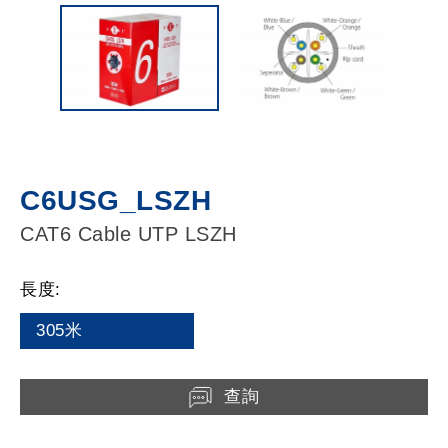
C6USG_LSZH
CAT6 Cable UTP LSZH
長度:
305米
查詢