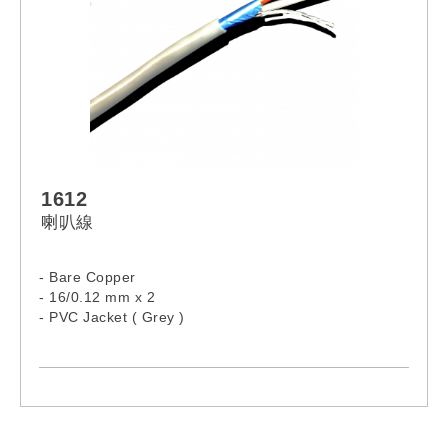
1612
喇叭線
- Bare Copper
- 16/0.12 mm x 2
- PVC Jacket ( Grey )