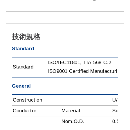
技術規格
Standard
ISO/IEC11801, TIA-568-C.2
Standard
ISO9001 Certified Manufacturing Pl
General
Construction
U/UTP
Conductor
Material
Solid-
Nom.O.D.
0.550 