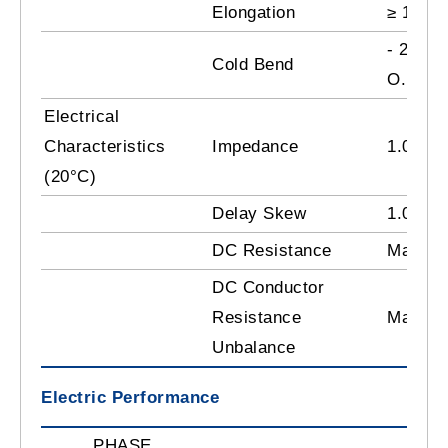
Elongation
≥ 100 
- 20 ± 
Cold Bend
O.D., N
Electrical
Characteristics
Impedance
1.0-25
(20°C)
Delay Skew
1.0-250
DC Resistance
Max. 9.
DC Conductor
Resistance
Max. 5
Unbalance
Electric Performance
PHASE