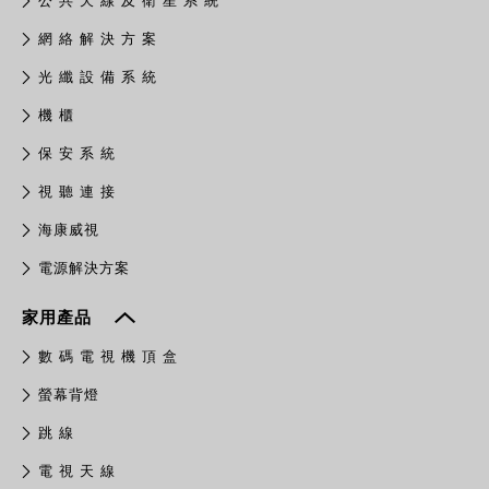
公 共 天 線 及 衛 星 系 統
網 絡 解 決 方 案
光 纖 設 備 系 統
機 櫃
保 安 系 統
視 聽 連 接
​海康威視
電源解決方案
家用產品
數 碼 電 視 機 頂 盒
螢幕背燈
跳 線
電 視 天 線