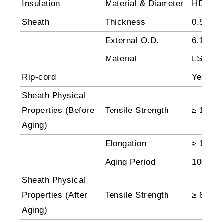
Insulation
Material & Diameter
HDPE (
Sheath
Thickness
0.55 ±
External O.D.
6.1 ± 0
Material
LSZH (
Rip-cord
Yes
Sheath Physical
Properties (Before
Tensile Strength
≥ 10 M
Aging)
Elongation
≥ 125 
Aging Period
100 °C 
Sheath Physical
Properties (After
Tensile Strength
≥ 8 Mp
Aging)