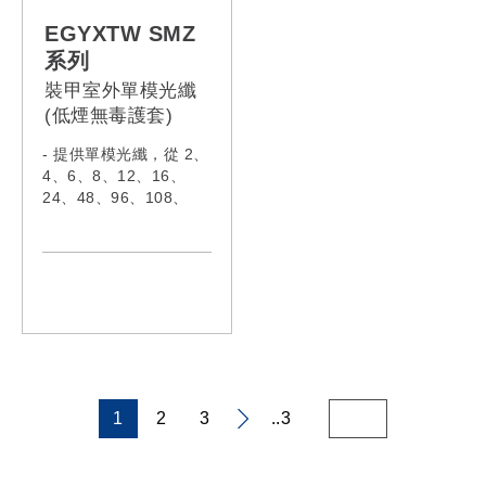
EG012M4V,
EG012M4Z,
EG024M4V,
EG024M4Z,
EGYXTW SMZ
EG048M4V,
EG048M4Z,
系列
EG096M4V
EG096M4Z
裝甲室外單模光纖
(低煙無毒護套)
- 提供單模光纖，從 2、
4、6、8、12、16、
24、48、96、108、
120、132、144 和 216
芯
- 電纜符合IEC60332-1-
2:2015、IEC61034-
2:2019 & IEC60754-
1:2019
- 型號:
EGYXTW002SMZ,
EGYXTW004SMZ,
EGYXTW006SMZ,
1
2
3
..3
EGYXTW008SMZ,
EGYXTW012SMZ,
EGYXTW016SMZ,