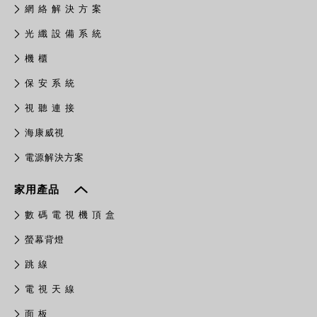
網 絡 解 決 方 案
光 纖 設 備 系 統
機 櫃
保 安 系 統
視 聽 連 接
​海康威視
電源解決方案
家用產品
數 碼 電 視 機 頂 盒
螢幕背燈
跳 線
電 視 天 線
面 板