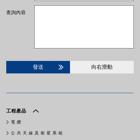
查詢內容
發送
向右滑動
工程產品
電 纜
公 共 天 線 及 衛 星 系 統