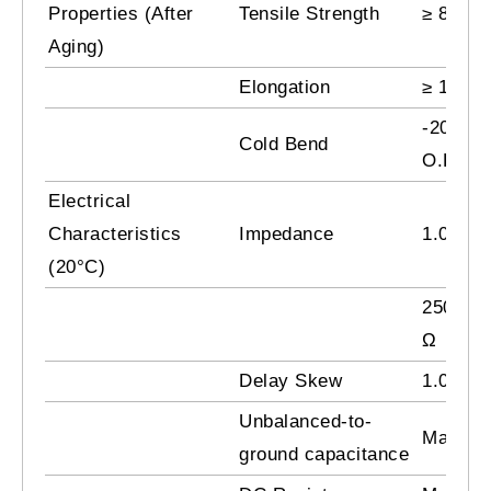
Properties (After
Tensile Strength
≥ 8 Mp
Aging)
Elongation
≥ 100 
-20 ± 2
Cold Bend
O.D.,No
Electrical
Characteristics
Impedance
1.0 - 2
(20°C)
250.0 -
Ω
Delay Skew
1.0 - 5
Unbalanced-to-
Max. 33
ground capacitance