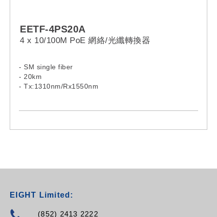
EETF-4PS20A
4 x 10/100M PoE 網絡/光纖轉換器
- SM single fiber
- 20km
- Tx:1310nm/Rx1550nm
EIGHT Limited:
(852) 2413 2222