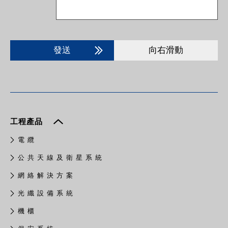
發送
向右滑動
工程產品
電 纜
公 共 天 線 及 衛 星 系 統
網 絡 解 決 方 案
光 纖 設 備 系 統
機 櫃