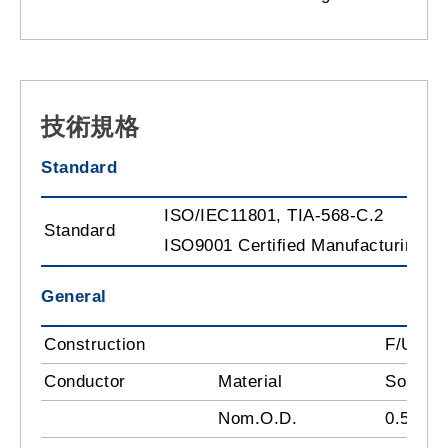
技術規格
Standard
ISO/IEC11801, TIA-568-C.2
Standard
ISO9001 Certified Manufacturing Pl
General
Construction
F/UTP
Conductor
Material
Solid-B
Nom.O.D.
0.565 ±