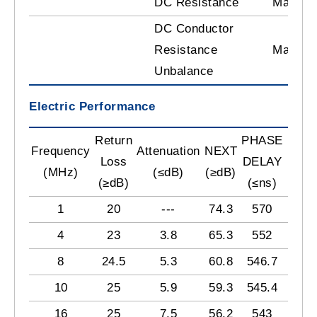
DC Resistance
Max. 9.
DC Conductor
Resistance
Max. 5.
Unbalance
Electric Performance
Return
PHASE
Frequency
Attenuation
NEXT
PSN
Loss
DELAY
(MHz)
(≤dB)
(≥dB)
(≥d
(≥dB)
(≤ns)
1
20
---
74.3
570
72
4
23
3.8
65.3
552
63
8
24.5
5.3
60.8
546.7
58
10
25
5.9
59.3
545.4
57
16
25
7.5
56.2
543
54