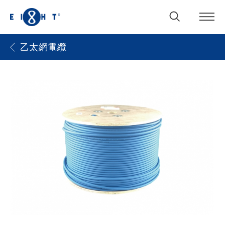
乙太網電纜