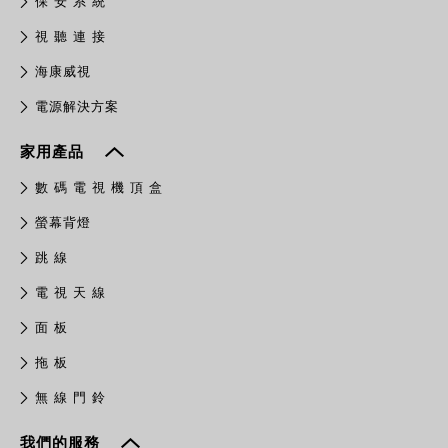
保 安 系 統
視 聽 連 接
​海康威視
電源解決方案
家用產品
數 碼 電 視 機 頂 盒
螢幕背燈
跳 線
電 視 天 線
面 板
拖 板
無 線 門 鈴
我們的服務