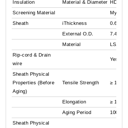
Insulation
Material & Diameter
HDPE (
Screening Material
Mylar +
Sheath
iThickness
0.60 ± 
External O.D.
7.4 ± 0
Material
LSZH (
Rip-cord & Drain
Yes
wire
Sheath Physical
Properties (Before
Tensile Strength
≥ 10.0 
Aging)
Elongation
≥ 125 
Aging Period
100 °C 
Sheath Physical