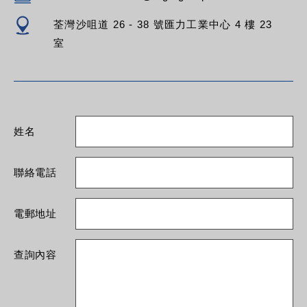
荃灣沙咀道 26 - 38 號匯力工業中心 4 樓 23
室
姓名
聯絡電話
電郵地址
查詢內容