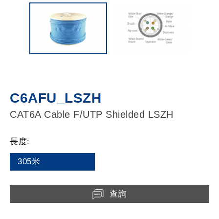
C6AFU_LSZH
CAT6A Cable F/UTP Shielded LSZH
長度:
305米
查詢