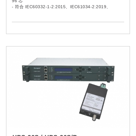
96 芯
- 符合 IEC60332-1-2:2015、IEC61034-2:2019、
IEC60754-1:2019、IEC60793、IEC62321:2008、
IEC62321-5、ITU-TG652
- 型號:
EG002M3V, EG004M3V, EG006M3V, EG008M3V,
EG010M3V, EG012M3V, EG024M3V, EG048M3V,
EG096M3V