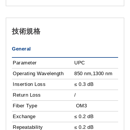
技術規格
General
Parameter
UPC
Operating Wavelength
850 nm,1300 nm
Insertion Loss
≤ 0.3 dB
Return Loss
/
Fiber Type
OM3
Exchange
≤ 0.2 dB
Repeatability
≤ 0.2 dB