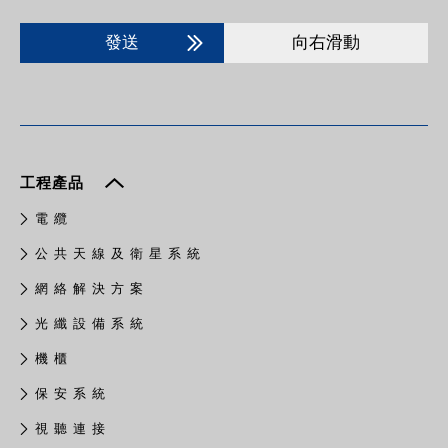
發送
向右滑動
工程產品
電 纜
公 共 天 線 及 衛 星 系 統
網 絡 解 決 方 案
光 纖 設 備 系 統
機 櫃
保 安 系 統
視 聽 連 接