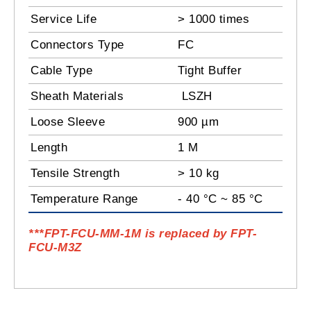
Service Life
> 1000 times
Connectors Type
FC
Cable Type
Tight Buffer
Sheath Materials
LSZH
Loose Sleeve
900 µm
Length
1 M
Tensile Strength
> 10 kg
Temperature Range
- 40 °C ~ 85 °C
***FPT-FCU-MM-1M
is replaced by FPT-
FCU-M3Z