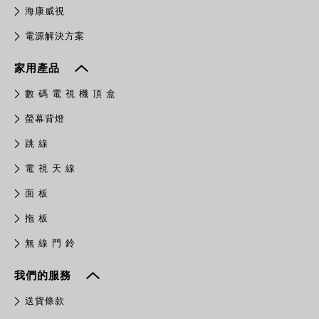
​海康威視
電源解決方案
家用產品
數 碼 電 視 機 頂 盒
螢幕背燈
跳 線
電 視 天 線
面 板
拖 板
無 線 門 鈴
我們的服務
送貨條款