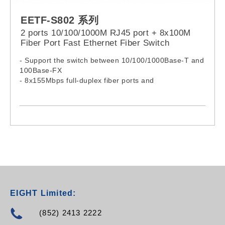
EETF-S802 系列
2 ports 10/100/1000M RJ45 port + 8x100M
Fiber Port Fast Ethernet Fiber Switch
- Support the switch between 10/100/1000Base-T and
100Base-FX
- 8x155Mbps full-duplex fiber ports and
2*10/100/1000M adaptive Ethernet ports
- Support MDI/MDIX and half/full-duplex with auto-
negotiation function
EIGHT Limited:
(852) 2413 2222