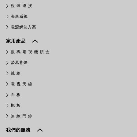
視 聽 連 接
​海康威視
電源解決方案
家用產品
數 碼 電 視 機 頂 盒
螢幕背燈
跳 線
電 視 天 線
面 板
拖 板
無 線 門 鈴
我們的服務