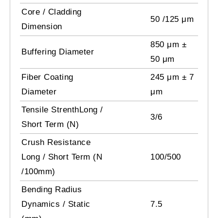
Core / Cladding
50 /125 μm
Dimension
850 μm ±
Buffering Diameter
50 μm
Fiber Coating
245 μm ± 7
Diameter
μm
Tensile StrenthLong /
3/6
Short Term (N)
Crush Resistance
Long / Short Term (N
100/500
/100mm)
Bending Radius
Dynamics / Static
7.5