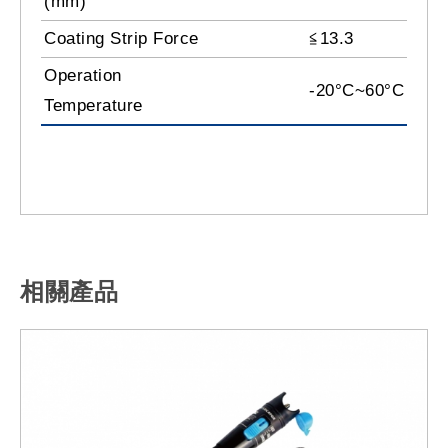
(mm)
Coating Strip Force
≦13.3
Operation
-20°C~60°C
Temperature
相關產品