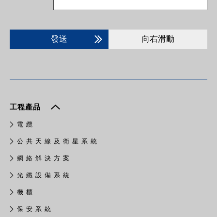
發送
向右滑動
工程產品
電 纜
公 共 天 線 及 衛 星 系 統
網 絡 解 決 方 案
光 纖 設 備 系 統
機 櫃
保 安 系 統