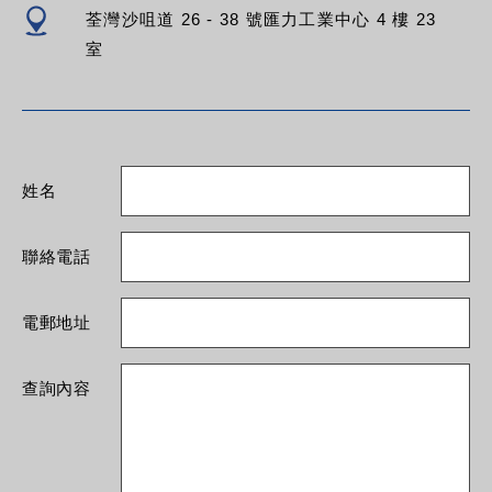
荃灣沙咀道 26 - 38 號匯力工業中心 4 樓 23
室
姓名
聯絡電話
電郵地址
查詢內容