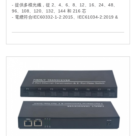
- 提供多模光纖，從 2、4、6、8、12、16、24、48、
96、108、120、132、144 和 216 芯
- 電纜符合IEC60332-1-2:2015、IEC61034-2:2019 &
IEC60754-1:2019
- 型號:
EGYXTW002M4E, EGYXTW004M4E,
EGYXTW006M4E, EGYXTW008M4E,
EGYXTW012M4E, EGYXTW016M4E,
EGYXTW024M4E, EGYXTW048M4E,
EGYXTW096M4E, EGYXTW108M4E,
EGYXTW120M4E, EGYXTW132M4E,
EGYXTW144M4E, EGYXTW216M4E