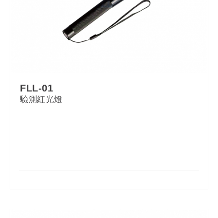
FLL-01
驗測紅光燈