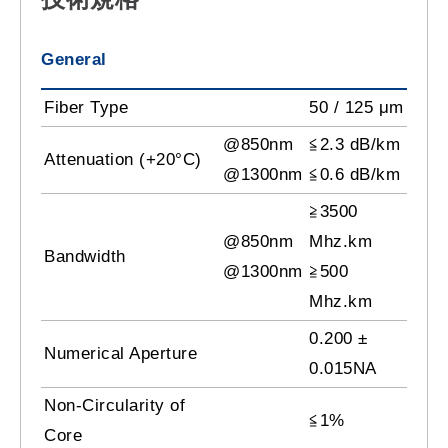
General
Fiber Type
50 / 125 μm
@850nm
≦2.3 dB/km
Attenuation (+20°C)
@1300nm
≦0.6 dB/km
≧3500
@850nm
Mhz.km
Bandwidth
@1300nm
≧500
Mhz.km
0.200 ±
Numerical Aperture
0.015NA
Non-Circularity of
≦1%
Core