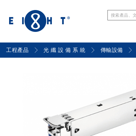
工程產品
光 纖 設 備 系 統
傳輸設備