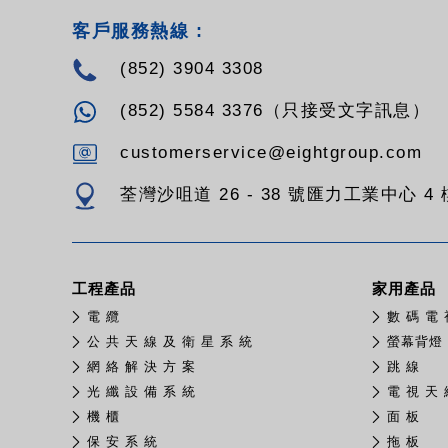
客戶服務熱線 :
(852) 3904 3308
(852) 5584 3376（只接受文字訊息）
customerservice@eightgroup.com
荃灣沙咀道 26 - 38 號匯力工業中心 4 樓
工程產品
家用產品
電 纜
數 碼 電 
公 共 天 線 及 衛 星 系 統
螢幕背燈
網 絡 解 決 方 案
跳 線
光 纖 設 備 系 統
電 視 天 
機 櫃
面 板
保 安 系 統
拖 板