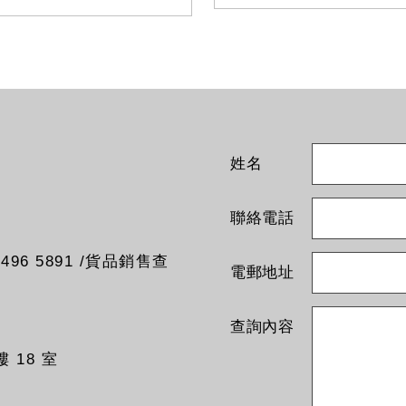
姓名
聯絡電話
96 5891 /貨品銷售查
電郵地址
查詢內容
 18 室