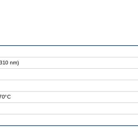
310 nm)
70°C