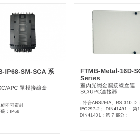
FTMB-Metal-16D-S
B-IP68-SM-SCA 系
Series
室內光纖金屬接線盒連
 SC/APC 單模接線盒
SC/UPC連接器
- 符合ANSI/EIA、RS-310-D
螺絲即可密封
IEC297-2； DIN41491： 第
等級：IP68
DIN41491：第 7 部分；
GB/T3047.2-92標準