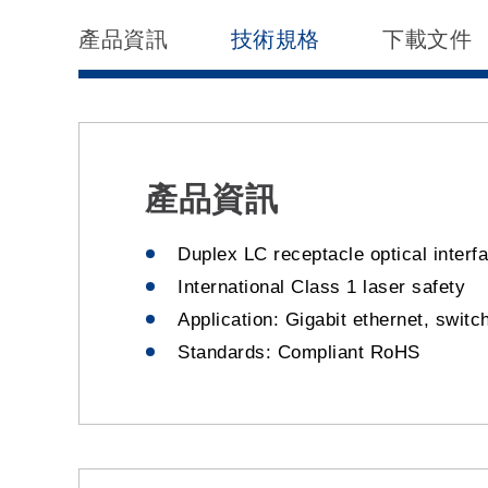
產品資訊
技術規格
下載文件
產品資訊
Duplex LC receptacle optical interf
International Class 1 laser safety
Application: Gigabit ethernet, switc
Standards: Compliant RoHS