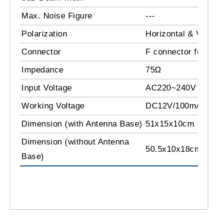
Max. Noise Figure
---
Polarization
Horizontal & Vertic
Connector
F connector femal
Impedance
75Ω
Input Voltage
AC220~240V
Working Voltage
DC12V/100mA
Dimension (with Antenna Base)
51x15x10cm
Dimension (without Antenna
50.5x10x18cm
Base)