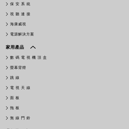
保 安 系 統
視 聽 連 接
​海康威視
電源解決方案
家用產品
數 碼 電 視 機 頂 盒
螢幕背燈
跳 線
電 視 天 線
面 板
拖 板
無 線 門 鈴