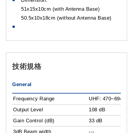
Dimension:
51x15x10cm (with Antenna Base)
50.5x10x18cm (without Antenna Base)
技術規格
General
Frequency Range
UHF: 470~694 MH
Output Level
108 dB
Gain Control (dB)
33 dB
3dB Beam width
---