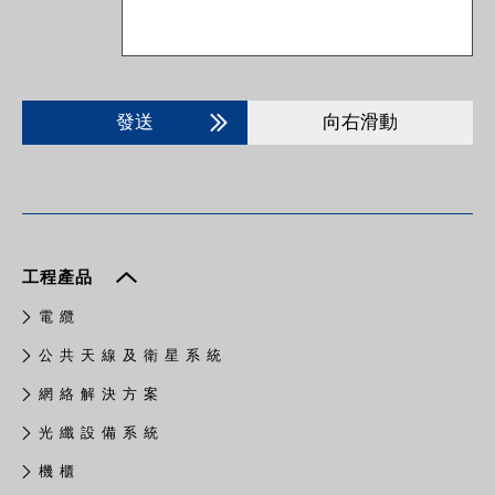
發送
向右滑動
工程產品
電 纜
公 共 天 線 及 衛 星 系 統
網 絡 解 決 方 案
光 纖 設 備 系 統
機 櫃