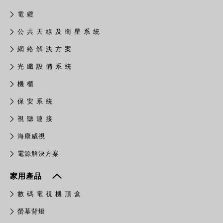
電 纜
公 共 天 線 及 衛 星 系 統
網 絡 解 決 方 案
光 纖 設 備 系 統
機 櫃
保 安 系 統
視 聽 連 接
​海康威視
電源解決方案
家用產品
數 碼 電 視 機 頂 盒
螢幕背燈