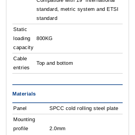
Compatible with 19” international
standard, metric system and ETSI
standard
Static
loading
800KG
capacity
Cable
Top and bottom
entries
Materials
Panel
SPCC cold rolling steel plate
Mounting
profile
2.0mm