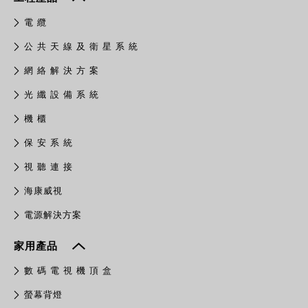
電 纜
公 共 天 線 及 衛 星 系 統
網 絡 解 決 方 案
光 纖 設 備 系 統
機 櫃
保 安 系 統
視 聽 連 接
​海康威視
電源解決方案
家用產品
數 碼 電 視 機 頂 盒
螢幕背燈