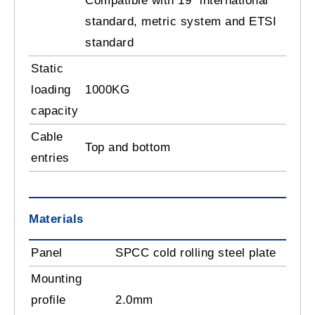
Compatible with 19” international
standard, metric system and ETSI
standard
Static
loading
1000KG
capacity
Cable
Top and bottom
entries
Materials
Panel
SPCC cold rolling steel plate
Mounting
profile
2.0mm