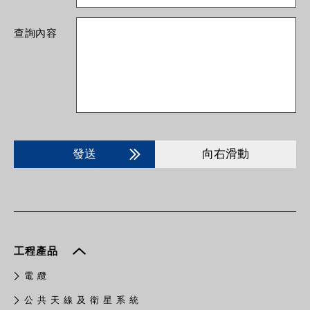
查詢內容
發送
向右滑動
工程產品
電 纜
公 共 天 線 及 衛 星 系 統