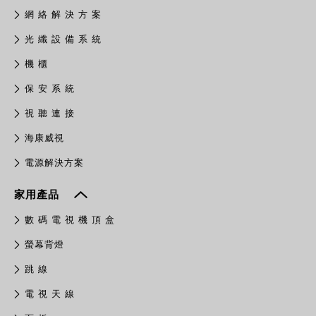
網 絡 解 決 方 案
光 纖 設 備 系 統
機 櫃
保 安 系 統
視 聽 連 接
​海康威視
電源解決方案
家用產品
數 碼 電 視 機 頂 盒
螢幕背燈
跳 線
電 視 天 線